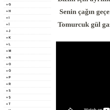
» G
Senin çağın geçer
» H
» I
Tomurcuk gül gaz
» İ
» J
» K
» L
» M
» N
» O
» Ö
» P
» R
» S
» Ş
» T