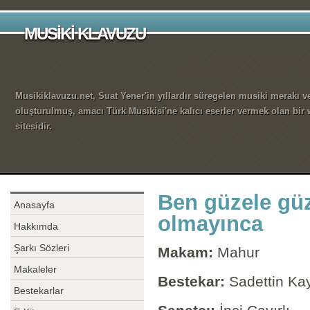
MUSİKİ KLAVUZU
Musikiklavuzu.net, Suat Yener'in yıllardır süregelen musiki merakı ve
oluşturulmuş, amacı Türk Musikisi'ne kalıcı eserler vermek olan bir
sitesidir.
Ben güzele gü
Anasayfa
olmayınca
Hakkımda
Şarkı Sözleri
Makam:
Mahur
Makaleler
Bestekar:
Sadettin Ka
Bestekarlar