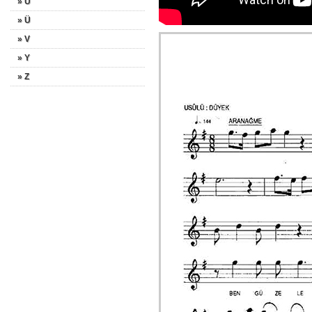
» U
» Ü
» V
» Y
» Z