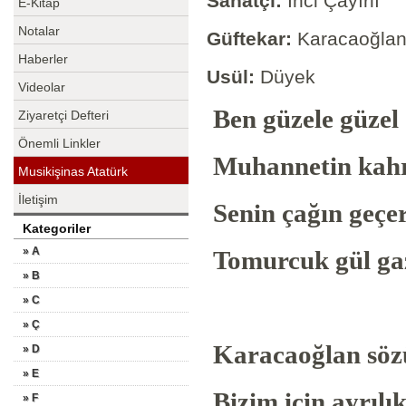
Sanatçı:
İnci Çayırlı
E-Kitap
Notalar
Güftekar:
Karacaoğla
Haberler
Usül:
Düyek
Videolar
Ben güzele güzel
Ziyaretçi Defteri
Önemli Linkler
Muhannetin kahr
Musikişinas Atatürk
İletişim
Senin çağın geçer
Kategoriler
» A
Tomurcuk gül gaz
» B
» C
» Ç
Karacaoğlan söz
» D
» E
Bizim için ayrılı
» F