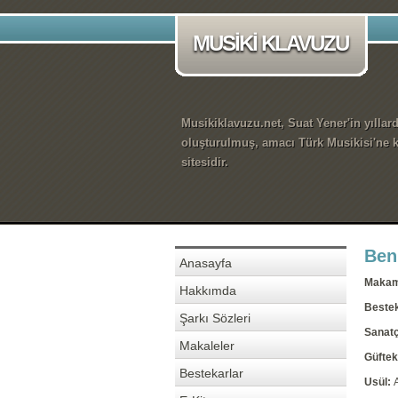
MUSİKİ KLAVUZU
Musikiklavuzu.net, Suat Yener'in yıllar
oluşturulmuş, amacı Türk Musikisi'ne k
sitesidir.
Ben
Anasayfa
Maka
Hakkımda
Beste
Şarkı Sözleri
Sanatç
Makaleler
Güftek
Bestekarlar
Usül: