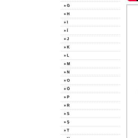
» G
» H
» I
» İ
» J
» K
» L
» M
» N
» O
» Ö
» P
» R
» S
» Ş
» T