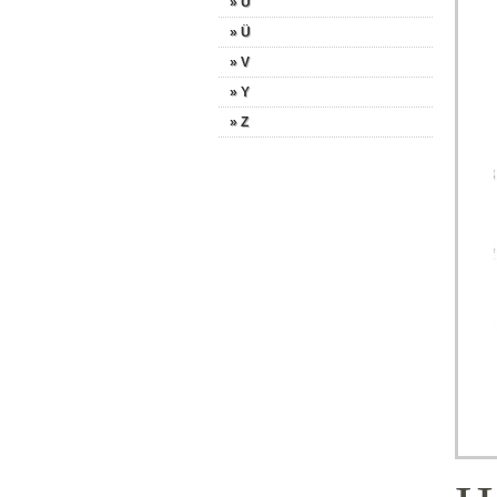
» U
» Ü
» V
» Y
» Z