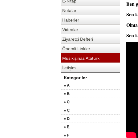
E-Kitap
Ben g
Notalar
Sen k
Haberler
Olmaz
Videolar
Sen k
Ziyaretçi Defteri
Önemli Linkler
Musikişinas Atatürk
İletişim
Kategoriler
» A
» B
» C
» Ç
» D
» E
» F