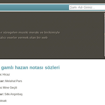
dır süregelen musiki merakı ve birikimiyle
alıcı eserler vermek olan bir web
 gamlı hazan notası sözleri
m:
Hicaz
kar:
Melahat Pars
ı:
Mine Geçili
ar:
Sıtkı Angınbaş
Aksak