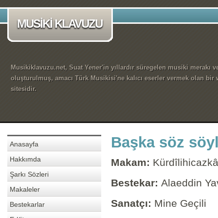
MUSİKİ KLAVUZU
Musikiklavuzu.net, Suat Yener'in yıllardır süregelen musiki merakı ve
oluşturulmuş, amacı Türk Musikisi'ne kalıcı eserler vermek olan bir
sitesidir.
Başka söz söy
Anasayfa
Hakkımda
Makam:
Kürdîlihicazkâ
Şarkı Sözleri
Bestekar:
Alaeddin Y
Makaleler
Sanatçı:
Mine Geçili
Bestekarlar