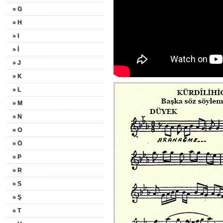
» G
» H
» I
» İ
» J
» K
» L
» M
» N
» O
» Ö
» P
» R
» S
» Ş
» T