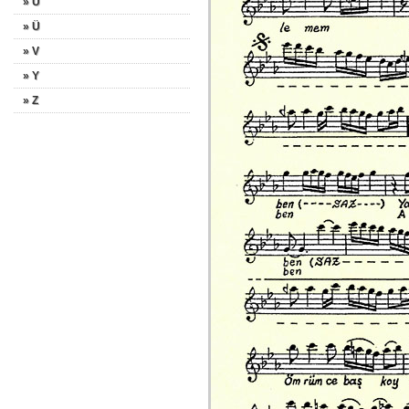
» U
» Ü
» V
» Y
» Z