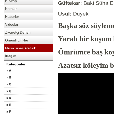
E-Kitap
Güftekar:
Baki Süha E
Notalar
Usül:
Düyek
Haberler
Başka söz söy
Videolar
Ziyaretçi Defteri
Yaralı bir kuşum
Önemli Linkler
Musikişinas Atatürk
Ömrümce baş koy
İletişim
Azatsız köleyim b
Kategoriler
» A
» B
» C
» Ç
» D
» E
» F