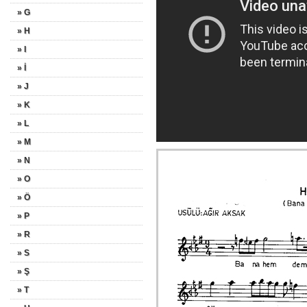
» G
» H
» I
» İ
» J
» K
» L
» M
» N
» O
» Ö
» P
» R
» S
» Ş
» T