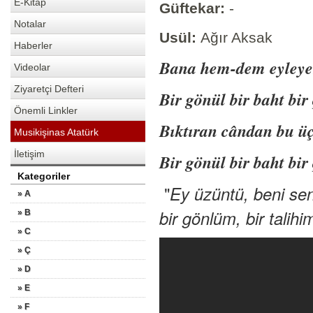
E-Kitap
Güftekar:
-
Notalar
Usül:
Ağır Aksak
Haberler
Bana hem-dem eyleye
Videolar
Ziyaretçi Defteri
Bir gönül bir baht bir
Önemli Linkler
Bıktıran cândan bu üç
Musikişinas Atatürk
İletişim
Bir gönül bir baht bir
Kategoriler
"
Ey üzüntü, beni sen
» A
bir gönlüm, bir talihi
» B
» C
» Ç
» D
» E
» F