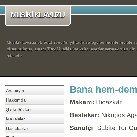
MUSİKİ KLAVUZU
Musikiklavuzu.net, Suat Yener'in yıllardır süregelen musiki merakı ve
oluşturulmuş, amacı Türk Musikisi'ne kalıcı eserler vermek olan bir
sitesidir.
Bana hem-dem 
Anasayfa
Hakkımda
Makam:
Hicazkâr
Şarkı Sözleri
Bestekar:
Nikoğos Ağ
Makaleler
Sanatçı:
Sabite Tur G
Bestekarlar