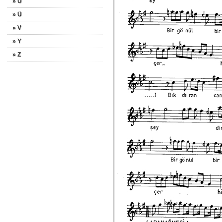
» U
» Ü
» V
» Y
» Z