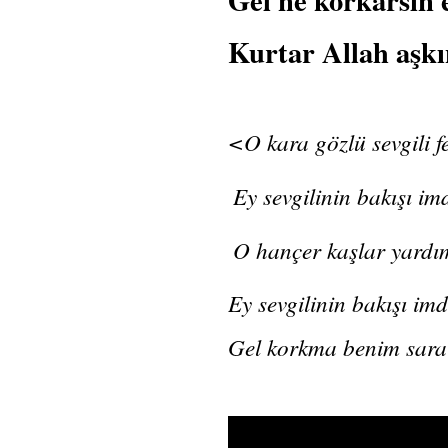
Gel ne korkarsın 
Kurtar Allah aşk
<O kara gözlü sevgili 
Ey sevgilinin bakışı im
O hançer kaşlar yardı
Ey sevgilinin bakışı im
Gel korkma benim sar