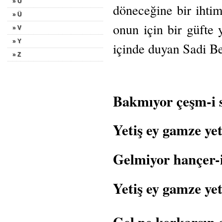
» U
döneceğine bir ihtim
» Ü
onun için bir güfte 
» V
» Y
içinde duyan Sadi Be
» Z
Bakmıyor çeşm-i s
Yetiş ey gamze ye
Gelmiyor hançer-
Yetiş ey gamze ye