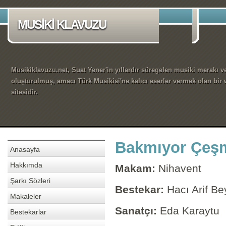
MUSİKİ KLAVUZU
Musikiklavuzu.net, Suat Yener'in yıllardır süregelen musiki merakı ve
oluşturulmuş, amacı Türk Musikisi'ne kalıcı eserler vermek olan bir
sitesidir.
Bakmıyor Çeşm
Anasayfa
Hakkımda
Makam:
Nihavent
Şarkı Sözleri
Bestekar:
Hacı Arif Be
Makaleler
Sanatçı:
Eda Karaytu
Bestekarlar