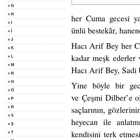
» G
» H
her Cuma gecesi yap
» I
ünlü bestekâr, hanend
» İ
» J
Hacı Arif Bey her C
» K
kadar meşk ederler 
» L
» M
Hacı Arif Bey, Sadi 
» N
» O
Yine böyle bir ge
» Ö
ve
Çeşmi Dilber’e o
» P
saçlarının, gözlerin
» R
» S
heyecan ile anlatm
» Ş
kendisini terk etmesi
» T