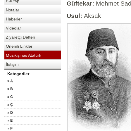
E-Kitap
Güftekar:
Mehmet Sad
Notalar
Usül:
Aksak
Haberler
Videolar
Ziyaretçi Defteri
Önemli Linkler
Musikişinas Atatürk
İletişim
Kategoriler
» A
» B
» C
» Ç
» D
» E
» F