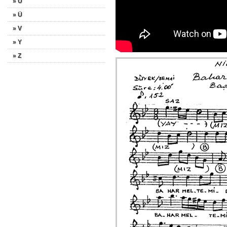
» U
» Ü
» V
» Y
» Z