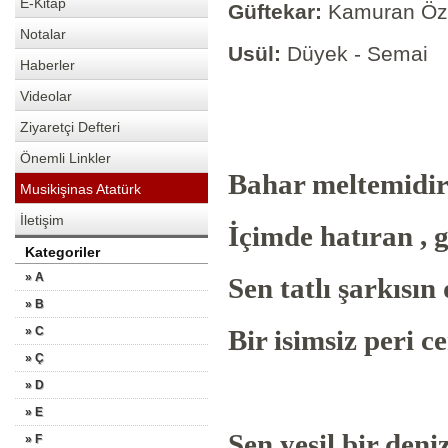
E-Kitap
Güftekar:
Kamuran Öz
Notalar
Usül:
Düyek - Semai
Haberler
Videolar
Ziyaretçi Defteri
Önemli Linkler
Bahar meltemid
Musikişinas Atatürk
İletişim
İçimde hatıran 
Kategoriler
» A
Sen tatlı şarkıs
» B
» C
Bir isimsiz peri
» Ç
» D
» E
Sen yeşil bir de
» F