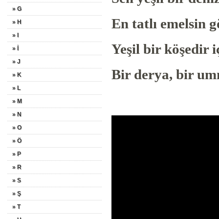
» G
En tatlı emelsi
» H
» I
Yeşil bir köşed
» İ
» J
Bir derya, bir um
» K
» L
» M
» N
» O
» Ö
» P
» R
» S
» Ş
» T