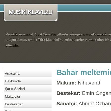
MUSİKİ KLAVUZU
Musikiklavuzu.net, Suat Yener'in yıllardır süregelen musiki merakı ve
oluşturulmuş, amacı Türk Musikisi'ne kalıcı eserler vermek olan bir
sitesidir.
Bahar meltemi
Anasayfa
Hakkımda
Makam:
Nihavend
Şarkı Sözleri
Bestekar:
Emin Onga
Makaleler
Sanatçı:
Ahmet Özhan
Bestekarlar