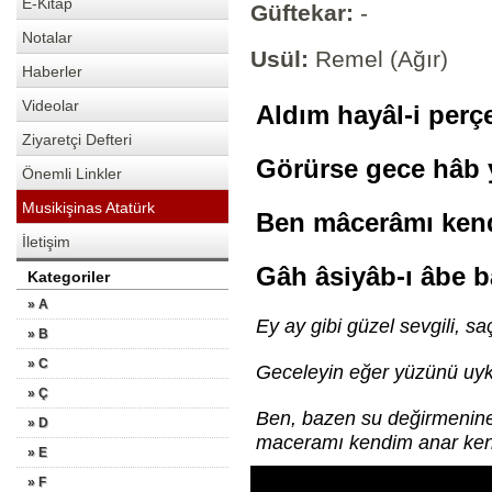
E-Kitap
Güftekar:
-
Notalar
Usül:
Remel (Ağır)
Haberler
Videolar
Aldım hayâl-i per
Ziyaretçi Defteri
Görürse gece hâb
Önemli Linkler
Musikişinas Atatürk
Ben mâcerâmı kend
İletişim
Gâh âsiyâb-ı âbe 
Kategoriler
» A
Ey ay gibi güzel sevgili, sa
» B
» C
Geceleyin eğer yüzünü uyk
» Ç
Ben, bazen su değirmenine,
» D
maceramı kendim anar ken
» E
» F