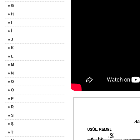
» G
» H
» I
» İ
» J
» K
» L
» M
» N
» O
» Ö
» P
» R
» S
» Ş
» T