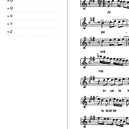
» U
» Ü
» V
» Y
» Z