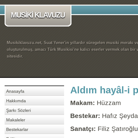
MUSİKİ KLAVUZU
Musikiklavuzu.net, Suat Yener'in yıllardır süregelen musiki merakı ve
oluşturulmuş, amacı Türk Musikisi'ne kalıcı eserler vermek olan bir
sitesidir.
Aldım hayâl-i
Anasayfa
Hakkımda
Makam:
Hüzzam
Şarkı Sözleri
Bestekar:
Hafız Şeyda
Makaleler
Sanatçı:
Filiz Şatıroğlu
Bestekarlar