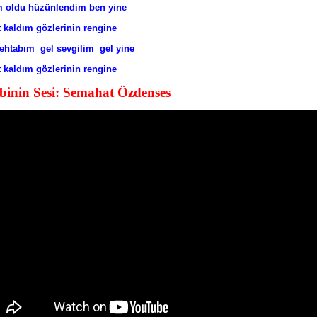
m oldu hüzünlendim ben yine
et kaldım gözlerinin rengine
ehtabım gel sevgilim gel yine
t kaldım gözlerinin rengine
binin Sesi: Semahat Özdenses