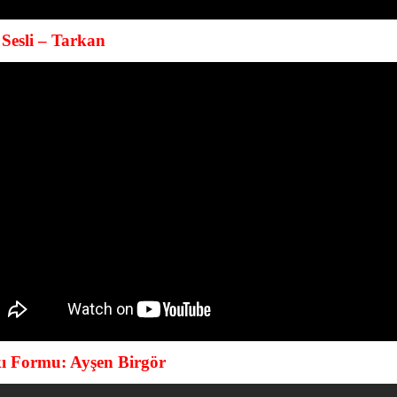
Sesli – Tarkan
ı Formu: Ayşen Birgör