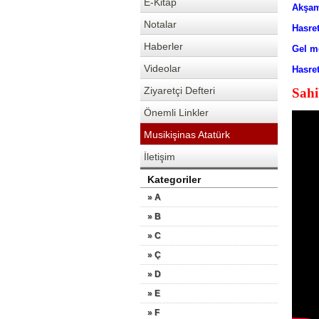
E-Kitap
Akşa
Notalar
Hasr
Haberler
Gel m
Videolar
Hasre
Ziyaretçi Defteri
Sahi
Önemli Linkler
Musikişinas Atatürk
İletişim
Kategoriler
» A
» B
» C
» Ç
» D
» E
» F