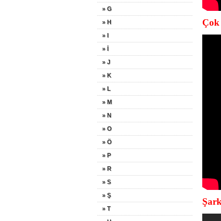
» G
Çok 
» H
» I
» İ
» J
» K
» L
» M
» N
» O
» Ö
» P
» R
» S
» Ş
Şark
» T