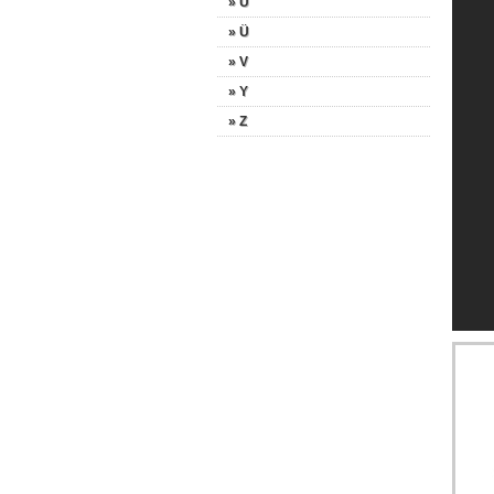
» U
» Ü
» V
» Y
» Z