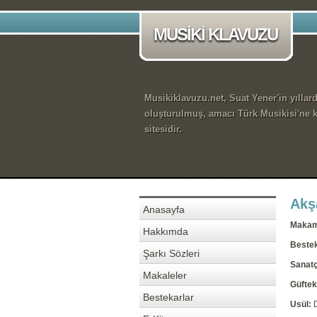
MUSİKİ KLAVUZU
Musikiklavuzu.net, Suat Yener'in yıllar
oluşturulmuş, amacı Türk Musikisi'ne k
sitesidir.
Akş
Anasayfa
Maka
Hakkımda
Beste
Şarkı Sözleri
Sanatç
Makaleler
Güftek
Bestekarlar
Usül: