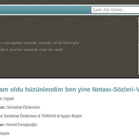
dır süregelen musiki merakı ve birikimiyle
alıcı eserler vermek olan bir web
am oldu hüzünlendim ben yine Notası-Sözleri-
m:
Uşşak
kar:
Semahat Özdenses
ı:
Semahat Özdenses & TARKAN & Ayşen Birgör
ar:
Ahmet Cengizoğlu
Düyek