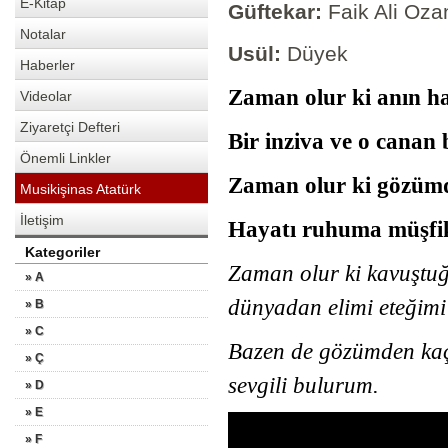
E-Kitap
Güftekar:
Faik Ali Oz
Notalar
Usül:
Düyek
Haberler
Zaman olur ki anın ha
Videolar
Ziyaretçi Defteri
Bir inziva ve o canan
Önemli Linkler
Zaman olur ki gözüm
Musikişinas Atatürk
İletişim
Hayatı ruhuma müşfik
Kategoriler
Zaman olur ki kavuştuğ
» A
dünyadan elimi eteğimi 
» B
» C
Bazen de gözümden kaça
» Ç
sevgili bulurum.
» D
» E
» F