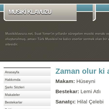
MUSİKİ KLAVUZU
Musikiklavuzu.net, Suat Yener'in yıllardır süregelen musiki merakı ve
oluşturulmuş, amacı Türk Musikisi'ne kalıcı eserler vermek olan bir
sitesidir.
Zaman olur ki a
Anasayfa
Hakkımda
Makam:
Hüseyni
Şarkı Sözleri
Bestekar:
Lemi Atlı
Makaleler
Sanatçı:
Hilal Çelebi
Bestekarlar