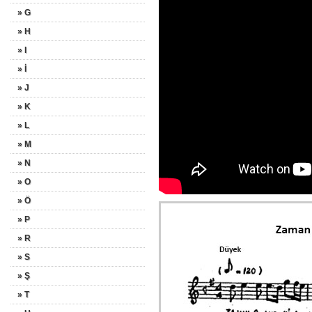
» G
» H
» I
» İ
» J
» K
» L
» M
» N
» O
» Ö
» P
» R
» S
» Ş
» T