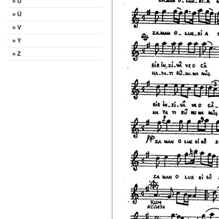
» U
» Ü
» V
» Y
» Z