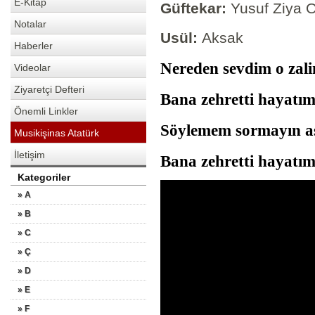
E-Kitap
Güftekar:
Yusuf Ziya O
Notalar
Usül:
Aksak
Haberler
Nereden sevdim o z
Videolar
Ziyaretçi Defteri
Bana zehretti haya
Önemli Linkler
Söylemem sormayın
Musikişinas Atatürk
İletişim
Bana zehretti hayatım
Kategoriler
» A
» B
» C
» Ç
» D
» E
» F