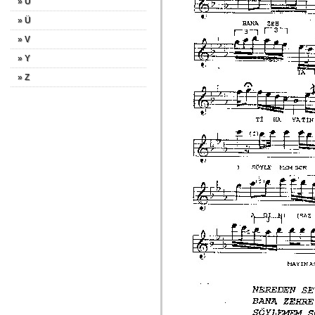
» U
» Ü
» V
» Y
» Z