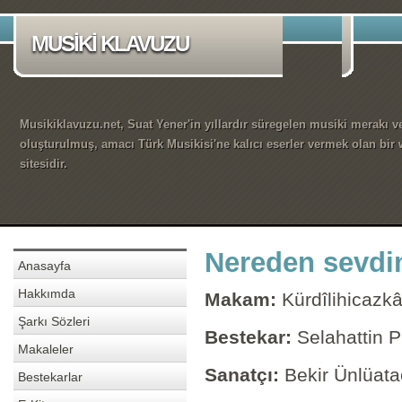
MUSİKİ KLAVUZU
Musikiklavuzu.net, Suat Yener'in yıllardır süregelen musiki merakı ve
oluşturulmuş, amacı Türk Musikisi'ne kalıcı eserler vermek olan bir
sitesidir.
Nereden sevdim
Anasayfa
Hakkımda
Makam:
Kürdîlihicazkâ
Şarkı Sözleri
Bestekar:
Selahattin P
Makaleler
Sanatçı:
Bekir Ünlüata
Bestekarlar