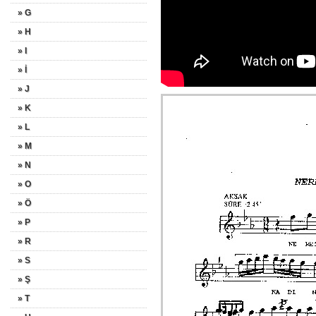
» G
» H
» I
» İ
» J
» K
» L
» M
» N
» O
» Ö
» P
» R
» S
» Ş
» T