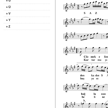
» U
» Ü
» V
» Y
» Z