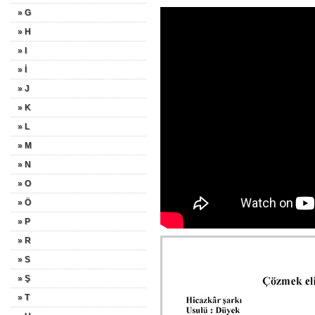
» G
» H
» I
» İ
» J
» K
» L
» M
» N
» O
» Ö
» P
» R
» S
» Ş
» T