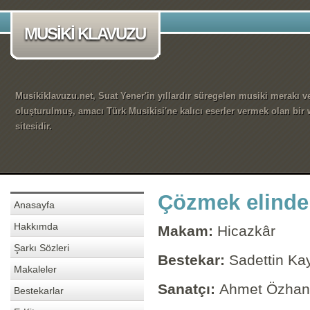
MUSİKİ KLAVUZU
Musikiklavuzu.net, Suat Yener'in yıllardır süregelen musiki merakı ve
oluşturulmuş, amacı Türk Musikisi'ne kalıcı eserler vermek olan bir
sitesidir.
Çözmek elinde
Anasayfa
Hakkımda
Makam:
Hicazkâr
Şarkı Sözleri
Bestekar:
Sadettin Ka
Makaleler
Sanatçı:
Ahmet Özhan
Bestekarlar