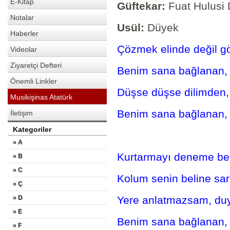
E-Kitap
Güftekar:
Fuat Hulusi 
Notalar
Usül:
Düyek
Haberler
Çözmek elinde değil 
Videolar
Ziyaretçi Defteri
Benim sana bağlanan,
Önemli Linkler
Düşse düşse dilimden,
Musikişinas Atatürk
Benim sana bağlanan,
İletişim
Kategoriler
» A
Kurtarmayı deneme be
» B
» C
Kolum senin beline sarı
» Ç
» D
Yere anlatmazsam, du
» E
Benim sana bağlanan,
» F