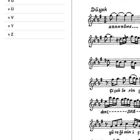
» U
» Ü
» V
» Y
» Z