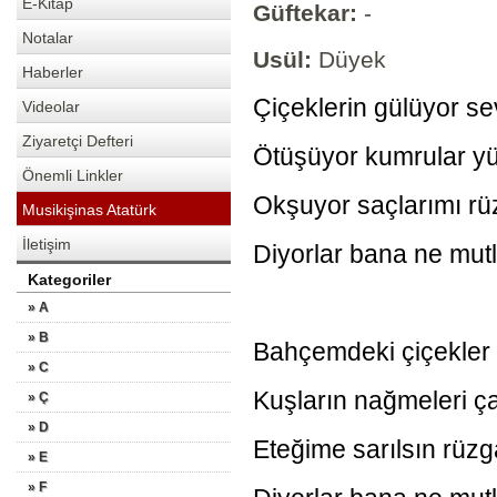
E-Kitap
Güftekar:
-
Notalar
Usül:
Düyek
Haberler
Çiçeklerin gülüyor s
Videolar
Ziyaretçi Defteri
Ötüşüyor kumrular yü
Önemli Linkler
Okşuyor saçlarımı rüz
Musikişinas Atatürk
İletişim
Diyorlar bana ne mut
Kategoriler
» A
» B
Bahçemdeki çiçekler
» C
Kuşların nağmeleri ç
» Ç
» D
Eteğime sarılsın rüzga
» E
» F