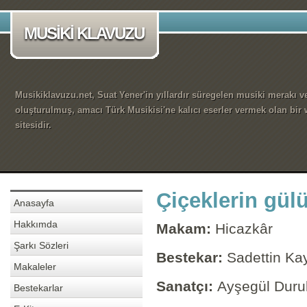
MUSİKİ KLAVUZU
Musikiklavuzu.net, Suat Yener'in yıllardır süregelen musiki merakı ve
oluşturulmuş, amacı Türk Musikisi'ne kalıcı eserler vermek olan bir
sitesidir.
Çiçeklerin gül
Anasayfa
Hakkımda
Makam:
Hicazkâr
Şarkı Sözleri
Bestekar:
Sadettin Ka
Makaleler
Sanatçı:
Ayşegül Dur
Bestekarlar