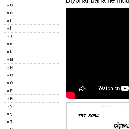
Diyorlar bana ne mut
» G
» H
» I
» İ
» J
» K
» L
» M
» N
» O
» Ö
» P
» R
» S
» Ş
» T