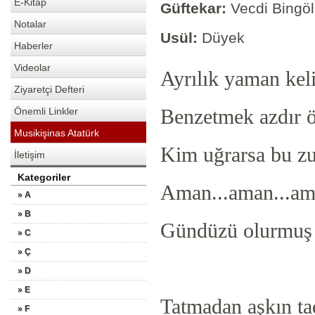
E-Kitap
Güftekar:
Vecdi Bingöl
Notalar
Usül:
Düyek
Haberler
Videolar
Ayrılık yaman kel
Ziyaretçi Defteri
Önemli Linkler
Benzetmek azdır 
Musikişinas Atatürk
Kim uğrarsa bu z
İletişim
Kategoriler
Aman...aman...a
» A
» B
Gündüzü olurmuş
» C
» Ç
» D
» E
Tatmadan aşkın ta
» F