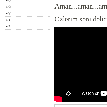
» U
Aman...aman...a
» Ü
» V
Özlerim seni delic
» Y
» Z