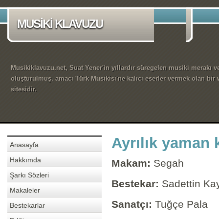
MUSİKİ KLAVUZU
Musikiklavuzu.net, Suat Yener'in yıllardır süregelen musiki merakı ve
oluşturulmuş, amacı Türk Musikisi'ne kalıcı eserler vermek olan bir
sitesidir.
Ayrılık yaman 
Anasayfa
Hakkımda
Makam:
Segah
Şarkı Sözleri
Bestekar:
Sadettin Ka
Makaleler
Sanatçı:
Tuğçe Pala
Bestekarlar