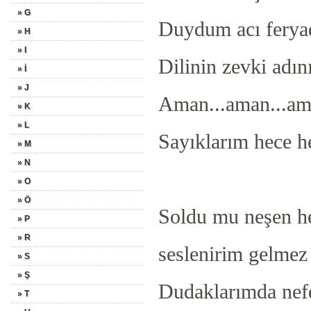
» G
Duydum acı ferya
» H
» I
Dilinin zevki adın
» İ
» J
Aman...aman...a
» K
» L
Sayıklarım hece h
» M
» N
» O
» Ö
Soldu mu neşen h
» P
» R
seslenirim gelmez
» S
» Ş
Dudaklarımda nef
» T