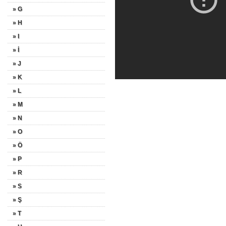
» G
» H
» I
» İ
» J
» K
» L
» M
» N
» O
» Ö
» P
» R
» S
» Ş
» T