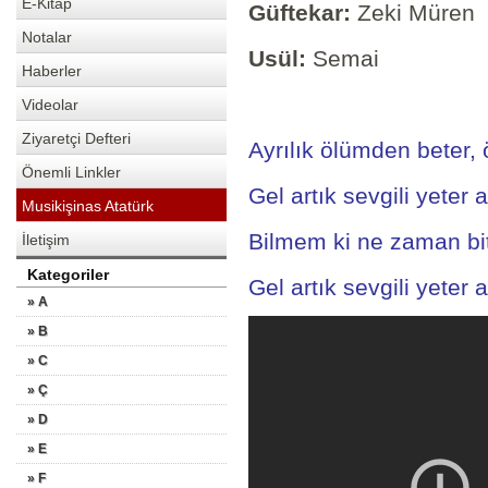
E-Kitap
Güftekar:
Zeki Müren
Notalar
Usül:
Semai
Haberler
Videolar
Ziyaretçi Defteri
Ayrılık ölümden beter, 
Önemli Linkler
Gel artık sevgili yeter a
Musikişinas Atatürk
Bilmem ki ne zaman bit
İletişim
Kategoriler
Gel artık sevgili yeter a
» A
» B
» C
» Ç
» D
» E
» F