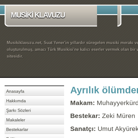
MUSİKİ KLAVUZU
Musikiklavuzu.net, Suat Yener'in yıllardır süregelen musiki merakı ve
oluşturulmuş, amacı Türk Musikisi'ne kalıcı eserler vermek olan bir
sitesidir.
Ayrılık ölümde
Anasayfa
Hakkımda
Makam:
Muhayyerkürd
Şarkı Sözleri
Bestekar:
Zeki Müren
Makaleler
Sanatçı:
Umut Akyüre
Bestekarlar