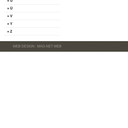
» U
» Ü
» V
» Y
» Z
WEB DESIGN : MAG-NET WEB