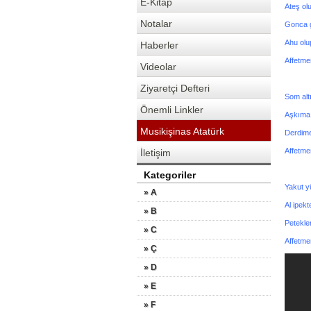
E-Kitap
Ateş 
Notalar
Gonca
Ahu o
Haberler
Affet
Videolar
Ziyaretçi Defteri
Som al
Önemli Linkler
Aşkım
Musikişinas Atatürk
Derdi
Affet
İletişim
Kategoriler
Yakut 
» A
Al ip
» B
Petek
» C
Affet
» Ç
» D
» E
» F