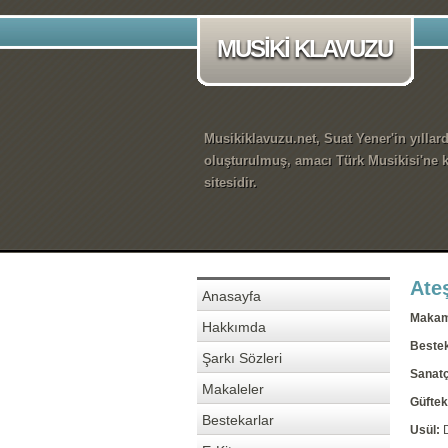
MUSİKİ KLAVUZU
Musikiklavuzu.net, Suat Yener'in yıllar
oluşturulmuş, amacı Türk Musikisi'ne k
sitesidir.
Ate
Anasayfa
Maka
Hakkımda
Beste
Şarkı Sözleri
Sanatç
Makaleler
Güftek
Bestekarlar
Usül: