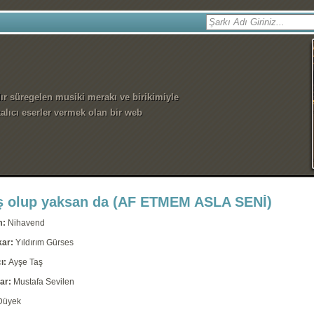
dır süregelen musiki merakı ve birikimiyle
alıcı eserler vermek olan bir web
ş olup yaksan da (AF ETMEM ASLA SENİ)
m:
Nihavend
kar:
Yıldırım Gürses
ı:
Ayşe Taş
ar:
Mustafa Sevilen
Düyek