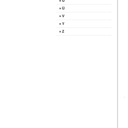
» U
» Ü
» V
» Y
» Z