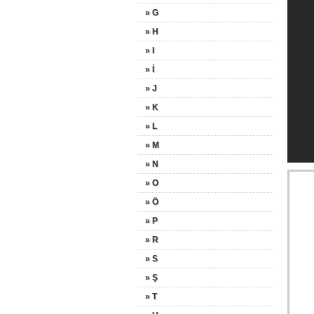
» G
» H
» I
» İ
» J
» K
» L
» M
» N
» O
» Ö
» P
» R
» S
» Ş
» T