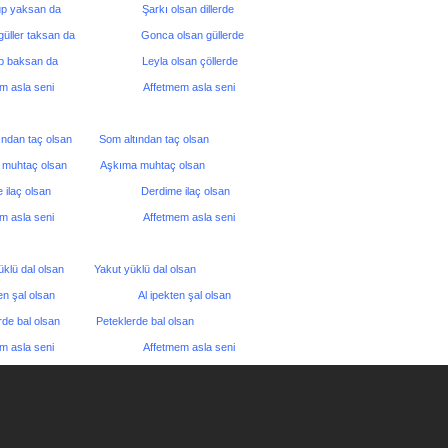
olup yaksan da Şarkı olsan dillerde
 güller taksan da Gonca olsan güllerde
lup baksan da Leyla olsan çöllerde
mem asla seni Affetmem asla seni
tından taç olsan
Som altından taç olsan
a muhtaç olsan
Aşkıma muhtaç olsan
me ilaç olsan Derdime ilaç olsan
mem asla seni Affetmem asla seni
yüklü dal olsan
Yakut yüklü dal olsan
ekten şal olsan Al ipekten şal olsan
lerde bal olsan
Peteklerde bal olsan
mem asla seni Affetmem asla seni