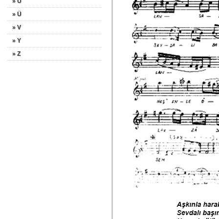
» U
» Ü
» V
» Y
» Z