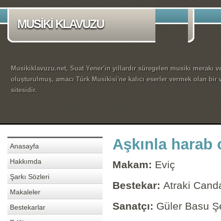
MUSİKİ KLAVUZU
Musikiklavuzu.net, Suat Yener'in yıllardır süregelen musiki merakı ve
oluşturulmuş, amacı Türk Musikisi'ne kalıcı eserler vermek olan bir
sitesidir.
Aşkınla harab
Anasayfa
Hakkımda
Makam:
Eviç
Şarkı Sözleri
Bestekar:
Atraki Cand
Makaleler
Sanatçı:
Güler Basu Ş
Bestekarlar