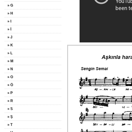
» G
» H
» I
» İ
» J
» K
» L
» M
» N
» O
» Ö
» P
» R
» S
» Ş
» T