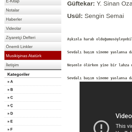
E-Kitap
Güftekar:
Y. Sinan Oz
Notalar
Usül:
Sengin Semai
Haberler
Videolar
Ziyaretçi Defteri
Aşkınla harab olduğumusöyleyebi
Önemli Linkler
Sevdalı başım sineme yaslansa d
Musikişinas Atatürk
İletişim
Neşenle ölürken yine bir lahza 
Kategoriler
Sevdalı başım sineme yaslansa d
» A
» B
» C
» Ç
» D
» E
» F