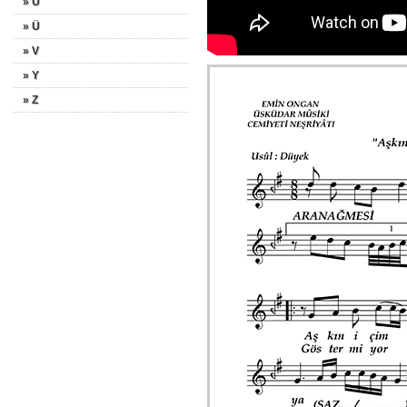
» U
» Ü
» V
» Y
» Z