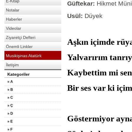
E-Kitap
Güftekar:
Hikmet Müni
Notalar
Usül:
Düyek
Haberler
Videolar
Ziyaretçi Defteri
Aşkın içimde r
Önemli Linkler
Yalvarırım tanr
Musikişinas Atatürk
İletişim
Kaybettim mi s
Kategoriler
» A
Bir ses var ki içi
» B
» C
» Ç
» D
Göstermiyor ayn
» E
» F