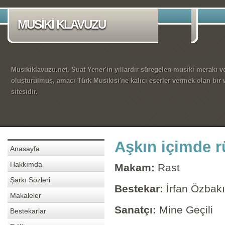
MUSİKİ KLAVUZU
Musikiklavuzu.net, Suat Yener'in yıllardır süregelen musiki merakı ve
oluşturulmuş, amacı Türk Musikisi'ne kalıcı eserler vermek olan bir
sitesidir.
Aşkın içimde r
Anasayfa
Hakkımda
Makam:
Rast
Şarkı Sözleri
Bestekar:
İrfan Özbakı
Makaleler
Sanatçı:
Mine Geçili
Bestekarlar