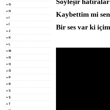
Söyleşir hatıra
» G
» H
Kaybettim mi s
» I
» İ
Bir ses var ki içi
» J
» K
» L
» M
» N
» O
» Ö
» P
» R
» S
» Ş
» T