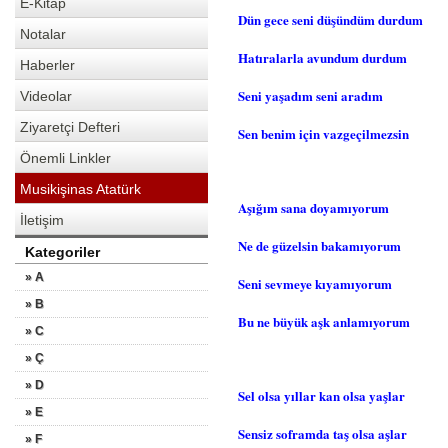
E-Kitap
Dün gece seni düşündüm durdum
Notalar
Hatıralarla avundum durdum
Haberler
Seni yaşadım seni aradım
Videolar
Ziyaretçi Defteri
Sen benim için vazgeçilmezsin
Önemli Linkler
Musikişinas Atatürk
Aşığım sana doyamıyorum
İletişim
Ne de güzelsin bakamıyorum
Kategoriler
» A
Seni sevmeye kıyamıyorum
» B
Bu ne büyük aşk anlamıyorum
» C
» Ç
» D
Sel olsa yıllar kan olsa yaşlar
» E
Sensiz soframda taş olsa aşlar
» F