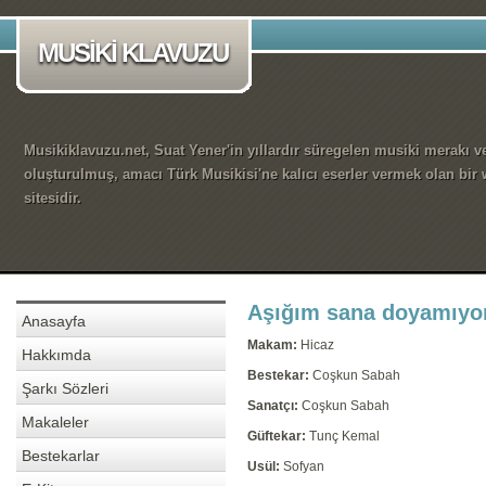
MUSİKİ KLAVUZU
Musikiklavuzu.net, Suat Yener'in yıllardır süregelen musiki merakı ve
oluşturulmuş, amacı Türk Musikisi'ne kalıcı eserler vermek olan bir
sitesidir.
Aşığım sana doyamıy
Anasayfa
Makam:
Hicaz
Hakkımda
Bestekar:
Coşkun Sabah
Şarkı Sözleri
Sanatçı:
Coşkun Sabah
Makaleler
Güftekar:
Tunç Kemal
Bestekarlar
Usül:
Sofyan