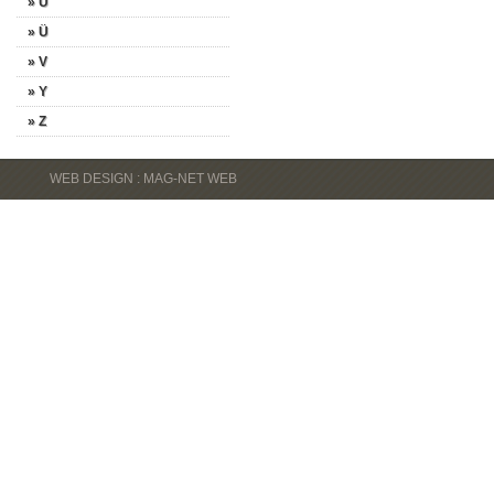
» U
» Ü
» V
» Y
» Z
WEB DESIGN : MAG-NET WEB