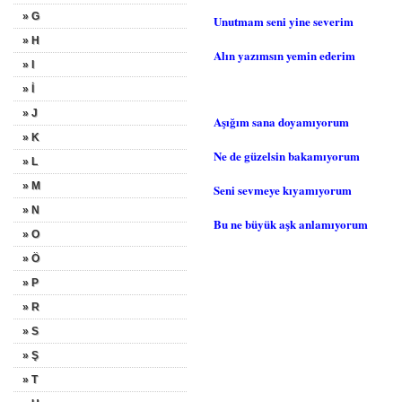
» G
Unutmam seni yine severim
» H
Alın yazımsın yemin ederim
» I
» İ
» J
Aşığım sana doyamıyorum
» K
Ne de güzelsin bakamıyorum
» L
» M
Seni sevmeye kıyamıyorum
» N
Bu ne büyük aşk anlamıyorum
» O
» Ö
» P
» R
» S
» Ş
» T