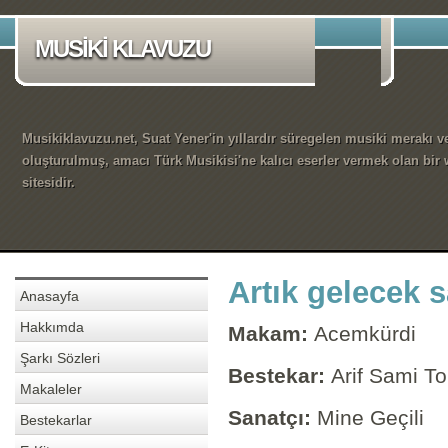
MUSİKİ KLAVUZU
Musikiklavuzu.net, Suat Yener'in yıllardır süregelen musiki merakı ve
oluşturulmuş, amacı Türk Musikisi'ne kalıcı eserler vermek olan bir
sitesidir.
Artık gelecek 
Anasayfa
Hakkımda
Makam:
Acemkürdi
Şarkı Sözleri
Bestekar:
Arif Sami To
Makaleler
Sanatçı:
Mine Geçili
Bestekarlar