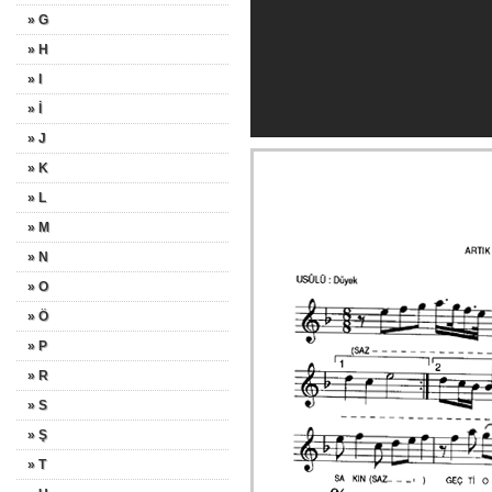
» G
» H
» I
» İ
» J
» K
» L
» M
» N
» O
» Ö
» P
» R
» S
» Ş
» T