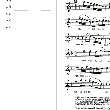
» U
» Ü
» V
» Y
» Z