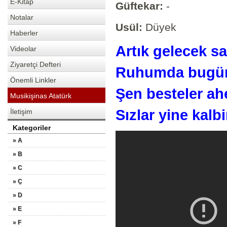
E-Kitap
Güftekar:
-
Notalar
Usül:
Düyek
Haberler
Artık gelecek s
Videolar
Ziyaretçi Defteri
Ruhumda bugün 
Önemli Linkler
Şen besteler a
Musikişinas Atatürk
Sızlar yine kal
İletişim
Kategoriler
» A
» B
» C
» Ç
» D
» E
» F