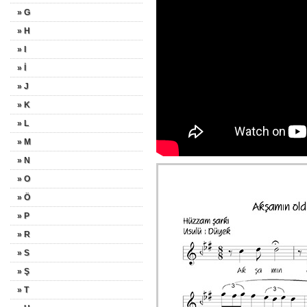
» G
» H
» I
» İ
» J
» K
» L
» M
» N
» O
» Ö
» P
» R
» S
» Ş
» T