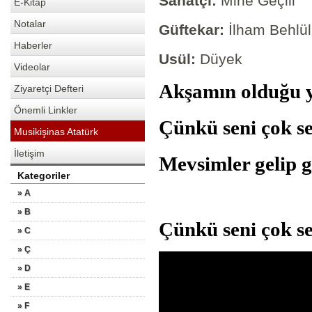
Sanatçı:
Mine Geçili
E-Kitap
Notalar
Güftekar:
İlham Behlü
Haberler
Usül:
Düyek
Videolar
Akşamın olduğu 
Ziyaretçi Defteri
Önemli Linkler
Çünkü seni çok s
Musikişinas Atatürk
İletişim
Mevsimler gelip 
Kategoriler
» A
» B
Çünkü seni çok se
» C
» Ç
» D
» E
» F