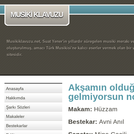
MUSİKİ KLAVUZU
Musikiklavuzu.net, Suat Yener'in yıllardır süregelen musiki merakı ve
oluşturulmuş, amacı Türk Musikisi'ne kalıcı eserler vermek olan bir
sitesidir.
Akşamın olduğ
Anasayfa
gelmiyorsun n
Hakkımda
Şarkı Sözleri
Makam:
Hüzzam
Makaleler
Bestekar:
Avni Anıl
Bestekarlar