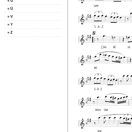
» U
» Ü
» V
» Y
» Z