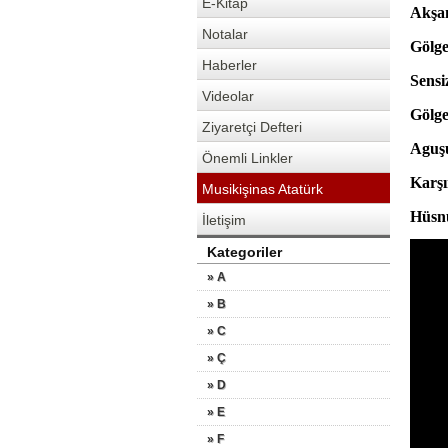
E-Kitap
Akşam
Notalar
Gölge
Haberler
Sensi
Videolar
Gölge
Ziyaretçi Defteri
Aguşu
Önemli Linkler
Karşı
Musikişinas Atatürk
Hüsnü
İletişim
Kategoriler
» A
» B
» C
» Ç
» D
» E
» F