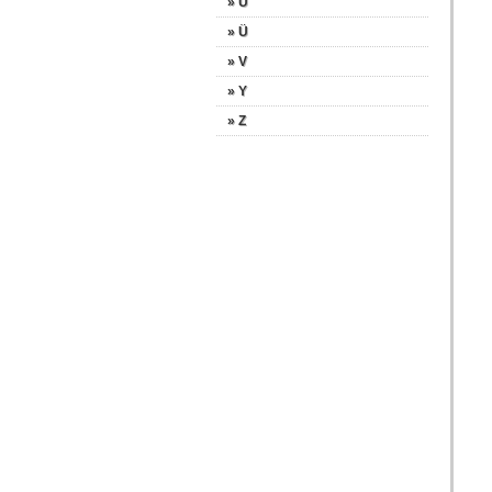
» U
» Ü
» V
» Y
» Z