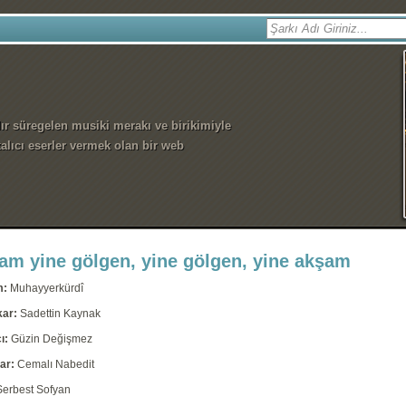
dır süregelen musiki merakı ve birikimiyle
alıcı eserler vermek olan bir web
am yine gölgen, yine gölgen, yine akşam
m:
Muhayyerkürdî
kar:
Sadettin Kaynak
ı:
Güzin Değişmez
ar:
Cemalı Nabedit
Serbest Sofyan