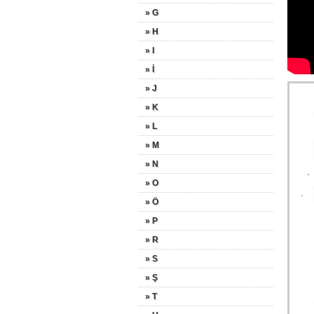
» G
» H
» I
» İ
» J
» K
» L
» M
» N
» O
» Ö
» P
» R
» S
» Ş
» T