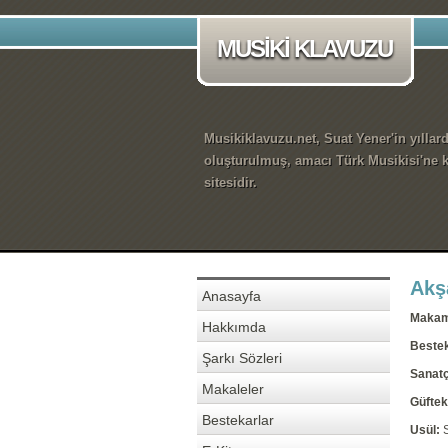
MUSİKİ KLAVUZU
Musikiklavuzu.net, Suat Yener'in yıllar
oluşturulmuş, amacı Türk Musikisi'ne k
sitesidir.
Akş
Anasayfa
Maka
Hakkımda
Beste
Şarkı Sözleri
Sanatç
Makaleler
Güftek
Bestekarlar
Usül: