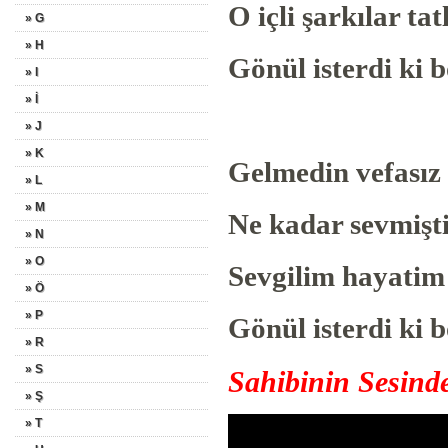
O içli şarkılar
» G
» H
Gönül isterdi k
» I
» İ
» J
» K
Gelmedin vefasız
» L
» M
Ne kadar sevmişt
» N
» O
Sevgilim hayati
» Ö
» P
Gönül isterdi ki 
» R
» S
Sahibinin Sesinde
» Ş
» T