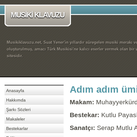
MUSİKİ KLAVUZU
Musikiklavuzu.net, Suat Yener'in yıllardır süregelen musiki merakı ve
oluşturulmuş, amacı Türk Musikisi'ne kalıcı eserler vermek olan bir
sitesidir.
Adım adım ümit
Anasayfa
Hakkımda
Makam:
Muhayyerkürd
Şarkı Sözleri
Bestekar:
Kutlu Payasl
Makaleler
Sanatçı:
Serap Mutlu 
Bestekarlar