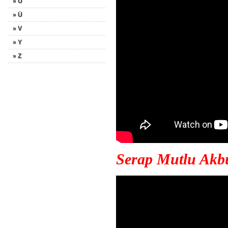
» U
» Ü
» V
» Y
» Z
Serap Mutlu Akb