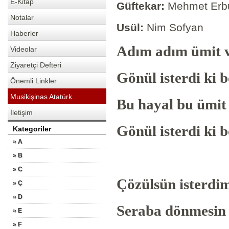
E-Kitap
Güftekar:
Mehmet Erb
Notalar
Usül:
Nim Sofyan
Haberler
Adım adım ümit
Videolar
Ziyaretçi Defteri
Gönül isterdi k
Önemli Linkler
Musikişinas Atatürk
Bu hayal bu ümit
İletişim
Gönül isterdi k
Kategoriler
» A
» B
» C
Çözülsün isterdi
» Ç
» D
Seraba dönmesin
» E
» F