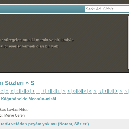
dır süregelen musiki merakı ve birikimiyle
alıcı eserler vermek olan bir web
ı Sözleri » S
C
Ç
D
E
F
G
H
I
İ
J
K
L
M
N
O
Ö
P
R
S
Ş
T
U
Ü
V
Y
i Kâğıthâne’de Mecnûn-misâl
kar:
Lavtacı Hristo
çı:
Merve Ceren
tarf-ı vefâdan peyâm yok mu (Notası, Sözleri)