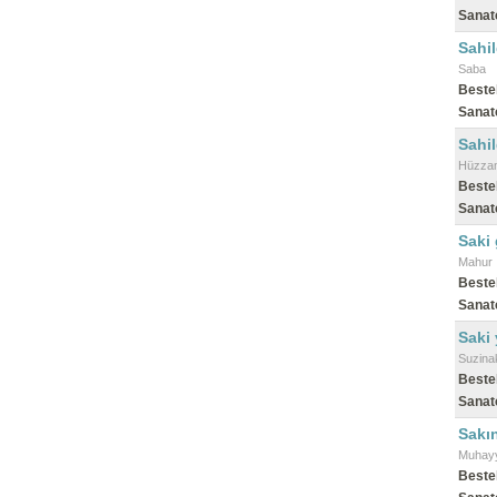
Sanat
Sahi
Saba
Beste
Sanat
Sahil
Hüzza
Beste
Sanat
Saki 
Mahur
Beste
Sanat
Saki 
Suzina
Beste
Sanat
Sakı
Muhayy
Beste