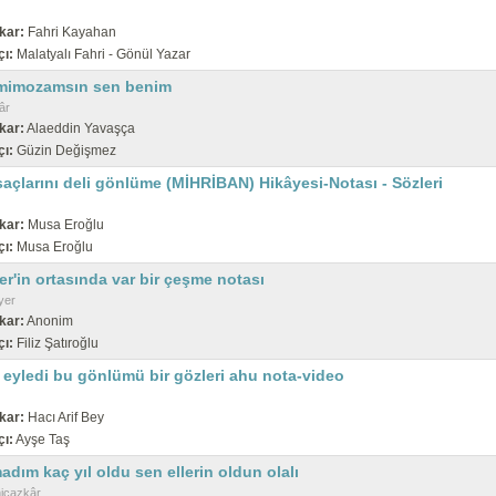
kar:
Fahri Kayahan
çı:
Malatyalı Fahri - Gönül Yazar
 mimozamsın sen benim
âr
kar:
Alaeddin Yavaşça
çı:
Güzin Değişmez
saçlarını deli gönlüme (MİHRİBAN) Hikâyesi-Notası - Sözleri
kar:
Musa Eroğlu
çı:
Musa Eroğlu
er'in ortasında var bir çeşme notası
yer
kar:
Anonim
çı:
Filiz Şatıroğlu
 eyledi bu gönlümü bir gözleri ahu nota-video
kar:
Hacı Arif Bey
çı:
Ayşe Taş
dım kaç yıl oldu sen ellerin oldun olalı
hicazkâr