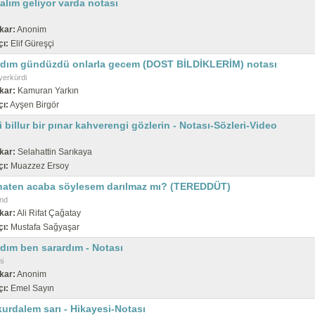
lım geliyor varda notası
kar:
Anonim
çı:
Elif Güreşçi
rdım gündüzdü onlarla gecem (DOST BİLDİKLERİM) notası
erkürdi
kar:
Kamuran Yarkın
çı:
Ayşen Birgör
 billur bir pınar kahverengi gözlerin - Notası-Sözleri-Video
kar:
Selahattin Sarıkaya
çı:
Muazzez Ersoy
haten acaba söylesem darılmaz mı? (TEREDDÜT)
nd
kar:
Ali Rifat Çağatay
çı:
Mustafa Sağyaşar
dım ben sarardım - Notası
i
kar:
Anonim
çı:
Emel Sayın
kurdalem sarı - Hikayesi-Notası