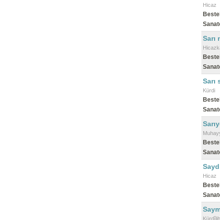
Hicaz
Beste
Sanat
Sarı
Hicazk
Beste
Sanat
Sarı 
Kürdi
Beste
Sanat
Sarıy
Muhay
Beste
Sanat
Sayd
Hicaz
Beste
Sanat
Sayma
Kürdîli