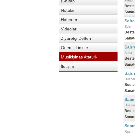
E-Kitap
Mahur
Beste
Notalar
Sanat
Haberler
Saba
Eviç
Videolar
Beste
Ziyaretçi Defteri
Sanat
Sabre
Önemli Linkler
Saba
Musikişinas Atatürk
Beste
Sanat
İletişim
Sabrı
Hüzza
Beste
Sanat
Saçı
Hüzza
Beste
Sanat
Saçın
Rast