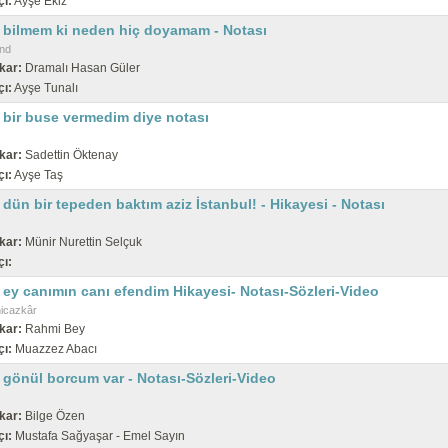
çı:
Ayşe Ekiz
 bilmem ki neden hiç doyamam - Notası
nd
kar:
Dramalı Hasan Güler
çı:
Ayşe Tunalı
 bir buse vermedim diye notası
kar:
Sadettin Öktenay
çı:
Ayşe Taş
dün bir tepeden baktım aziz İstanbul! - Hikayesi - Notası
kar:
Münir Nurettin Selçuk
çı:
 ey canımın canı efendim Hikayesi- Notası-Sözleri-Video
hicazkâr
kar:
Rahmi Bey
çı:
Muazzez Abacı
 gönül borcum var - Notası-Sözleri-Video
kar:
Bilge Özen
çı:
Mustafa Sağyaşar - Emel Sayın