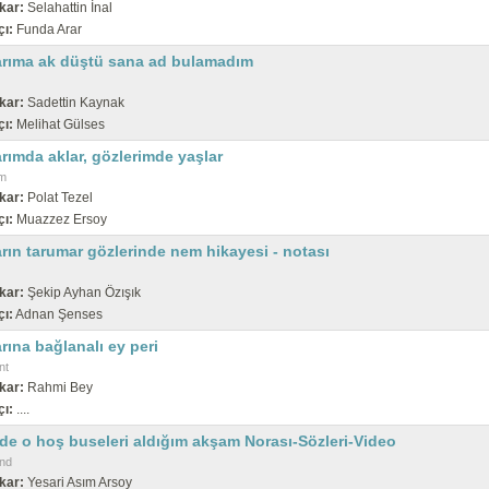
kar:
Selahattin İnal
çı:
Funda Arar
arıma ak düştü sana ad bulamadım
kar:
Sadettin Kaynak
çı:
Melihat Gülses
rımda aklar, gözlerimde yaşlar
m
kar:
Polat Tezel
çı:
Muazzez Ersoy
rın tarumar gözlerinde nem hikayesi - notası
kar:
Şekip Ayhan Özışık
çı:
Adnan Şenses
rına bağlanalı ey peri
nt
kar:
Rahmi Bey
çı:
....
de o hoş buseleri aldığım akşam Norası-Sözleri-Video
nd
kar:
Yesari Asım Arsoy