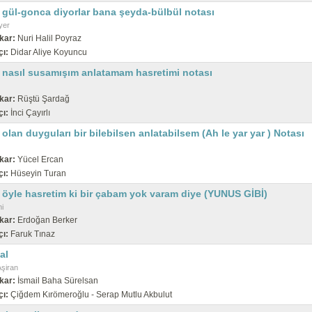
 gül-gonca diyorlar bana şeyda-bülbül notası
yer
kar:
Nuri Halil Poyraz
çı:
Didar Aliye Koyuncu
 nasıl susamışım anlatamam hasretimi notası
kar:
Rüştü Şardağ
çı:
İnci Çayırlı
olan duyguları bir bilebilsen anlatabilsem (Ah le yar yar ) Notası
kar:
Yücel Ercan
çı:
Hüseyin Turan
 öyle hasretim ki bir çabam yok varam diye (YUNUS GİBİ)
i
kar:
Erdoğan Berker
çı:
Faruk Tınaz
al
şiran
kar:
İsmail Baha Sürelsan
çı:
Çiğdem Kırömeroğlu - Serap Mutlu Akbulut