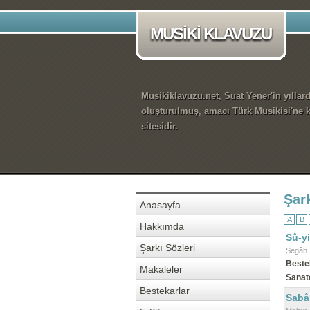
MUSİKİ KLAVUZU
Musikiklavuzu.net, Suat Yener'in yıllar
oluşturulmuş, amacı Türk Musikisi'ne k
sitesidir.
Şark
Anasayfa
A
B
Hakkımda
Sû-y
Şarkı Sözleri
Segâh
Beste
Makaleler
Sanat
Bestekarlar
Sabâ 