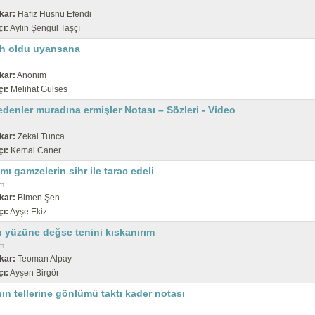
kar:
Hafız Hüsnü Efendi
çı:
Aylin Şengül Taşçı
h oldu uyansana
kar:
Anonim
çı:
Melihat Gülses
denler muradına ermişler Notası – Sözleri - Video
kar:
Zekai Tunca
çı:
Kemal Caner
mı gamzelerin sihr ile tarac edeli
m
kar:
Bimen Şen
çı:
Ayşe Ekiz
n yüzüne değse tenini kıskanırım
m
kar:
Teoman Alpay
çı:
Ayşen Birgör
ın tellerine gönlümü taktı kader notası