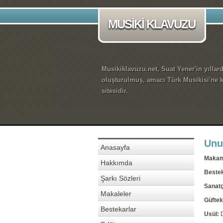
MUSİKİ KLAVUZU
Musikiklavuzu.net, Suat Yener'in yıllar
oluşturulmuş, amacı Türk Musikisi'ne k
sitesidir.
Unu
Anasayfa
Maka
Hakkımda
Beste
Şarkı Sözleri
Sanatç
Makaleler
Güftek
Bestekarlar
Usül: