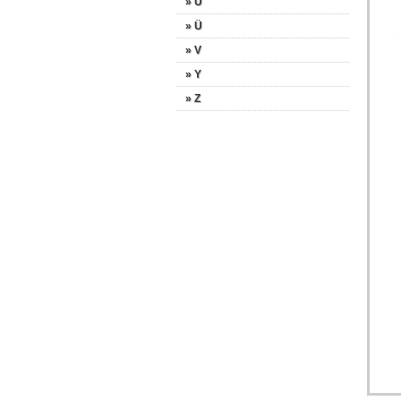
» U
» Ü
» V
» Y
» Z