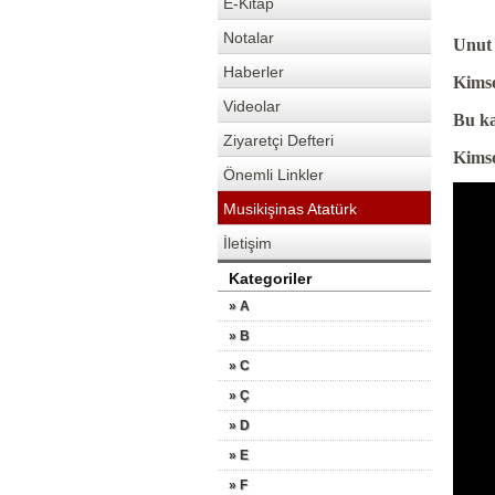
E-Kitap
Notalar
Unut
Haberler
Kimse
Videolar
Bu ka
Ziyaretçi Defteri
Kimse
Önemli Linkler
Musikişinas Atatürk
İletişim
Kategoriler
» A
» B
» C
» Ç
» D
» E
» F