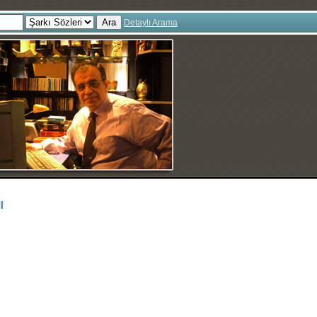
Ara
Detaylı Arama
ı