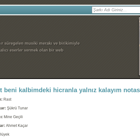
dır süregelen musiki merakı ve birikimiyle
alıcı eserler vermek olan bir web
t beni kalbimdeki hicranla yalnız kalayım notas
m:
Rast
kar:
Şükrü Tunar
ı:
Mine Geçili
ar:
Ahmet Kaçar
Düyek