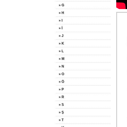
» G
» H
» I
» İ
» J
» K
» L
» M
» N
» O
» Ö
» P
» R
» S
» Ş
» T