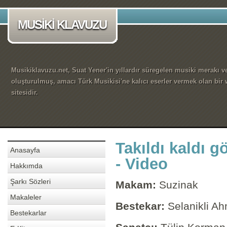
MUSİKİ KLAVUZU
Musikiklavuzu.net, Suat Yener'in yıllardır süregelen musiki merakı ve
oluşturulmuş, amacı Türk Musikisi'ne kalıcı eserler vermek olan bir
sitesidir.
Takıldı kaldı g
Anasayfa
- Video
Hakkımda
Şarkı Sözleri
Makam:
Suzinak
Makaleler
Bestekar:
Selanikli A
Bestekarlar