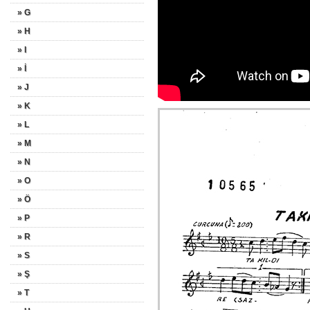
» G
» H
» I
» İ
» J
» K
» L
» M
» N
» O
» Ö
» P
» R
» S
» Ş
» T