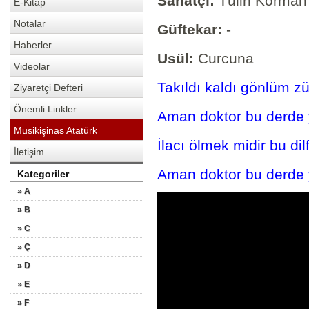
Sanatçı:
Tülin Korman
E-Kitap
Notalar
Güftekar:
-
Haberler
Usül:
Curcuna
Videolar
Takıldı kaldı gönlüm zü
Ziyaretçi Defteri
Önemli Linkler
Aman doktor bu derde
Musikişinas Atatürk
İlacı ölmek midir bu dil
İletişim
Aman doktor bu derde
Kategoriler
» A
» B
» C
» Ç
» D
» E
» F