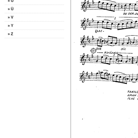
» U
» Ü
» V
» Y
» Z