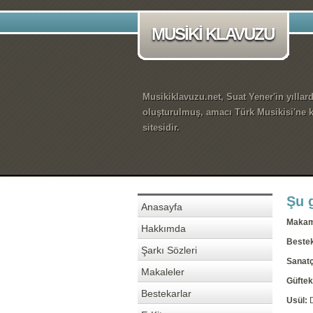
MUSİKİ KLAVUZU
Musikiklavuzu.net, Suat Yener'in yıllar
oluşturulmuş, amacı Türk Musikisi'ne k
sitesidir.
Şu g
Anasayfa
Maka
Hakkımda
Beste
Şarkı Sözleri
Sanatç
Makaleler
Güftek
Bestekarlar
Usül: