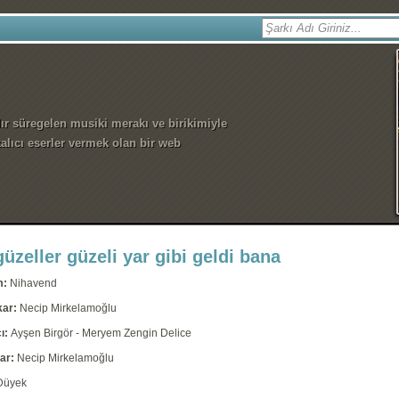
dır süregelen musiki merakı ve birikimiyle
alıcı eserler vermek olan bir web
üzeller güzeli yar gibi geldi bana
m:
Nihavend
kar:
Necip Mirkelamoğlu
ı:
Ayşen Birgör - Meryem Zengin Delice
ar:
Necip Mirkelamoğlu
Düyek