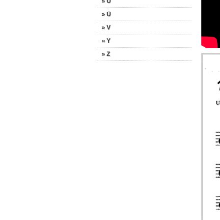
» U
» Ü
» V
» Y
» Z