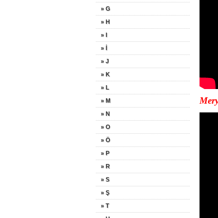
» G
» H
» I
» İ
» J
» K
» L
Mery
» M
» N
» O
» Ö
» P
» R
» S
» Ş
» T