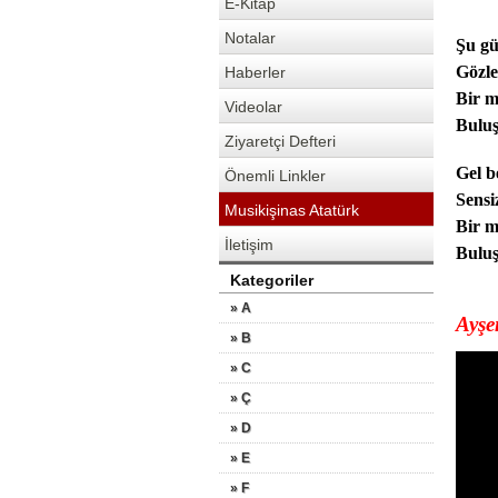
E-Kitap
Notalar
Şu gü
Gözle
Haberler
Bir m
Videolar
Buluş
Ziyaretçi Defteri
Gel 
Önemli Linkler
Sensi
Musikişinas Atatürk
Bir m
İletişim
Buluş
Kategoriler
» A
Ayşe
» B
» C
» Ç
» D
» E
» F