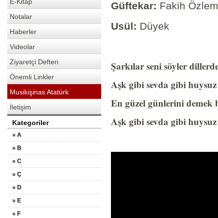
E-Kitap
Güftekar:
Fakih Özle
Notalar
Usül:
Düyek
Haberler
Videolar
Ziyaretçi Defteri
Şarkılar seni söyler dil
Önemli Linkler
Aşk gibi sevda gibi huys
Musikişinas Atatürk
En güzel günlerini deme
İletişim
Aşk gibi sevda gibi huysuz 
Kategoriler
» A
» B
» C
» Ç
» D
» E
» F