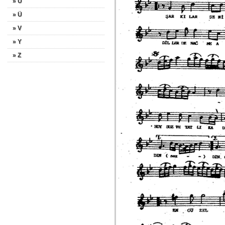
» U
» Ü
» V
» Y
» Z