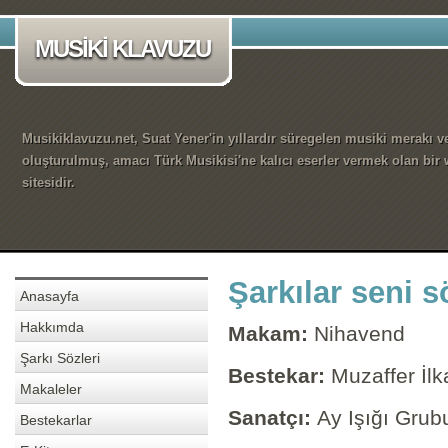
MUSİKİ KLAVUZU
Musikiklavuzu.net, Suat Yener'in yıllardır süregelen musiki merakı ve
oluşturulmuş, amacı Türk Musikisi'ne kalıcı eserler vermek olan bir
sitesidir.
Şarkılar seni 
Anasayfa
Hakkımda
Makam:
Nihavend
Şarkı Sözleri
Bestekar:
Muzaffer İlk
Makaleler
Sanatçı:
Ay Işığı Grub
Bestekarlar