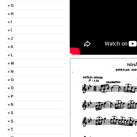
» G
» H
» I
» İ
» J
» K
» L
» M
» N
» O
» Ö
» P
» R
» S
» Ş
» T