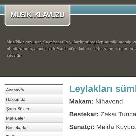
MUSİKİ KLAVUZU
Musikiklavuzu.net, Suat Yener'in yıllardır süregelen musiki merakı ve
oluşturulmuş, amacı Türk Musikisi'ne kalıcı eserler vermek olan bir
sitesidir.
Leylakları süm
Anasayfa
Hakkımda
Makam:
Nihavend
Şarkı Sözleri
Bestekar:
Zekai Tunc
Makaleler
Sanatçı:
Melda Kuyuc
Bestekarlar