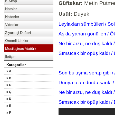
E-Kitap
Güftekar:
Metin Pütm
Notalar
Usül:
Düyek
Haberler
Leylakları sümbülleri /
Videolar
Ziyaretçi Defteri
Aşkla yanan gönülleri /
Önemli Linkler
Ne bir arzu, ne düş kald
Musikişinas Atatürk
Sımsıcak bir öpüş kaldı
İletişim
Kategoriler
» A
Son buluşma serap gibi 
» B
Dünya o an durdu sanki 
» C
Ne bir arzu, ne düş kald
» Ç
» D
Sımsıcak bir öpüş kaldı 
» E
» F