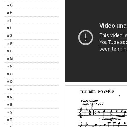
» G
» H
» I
» İ
» J
» K
» L
» M
» N
» O
» Ö
» P
» R
» S
» Ş
» T