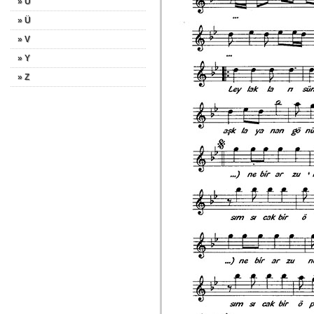
» U
» Ü
» V
» Y
» Z