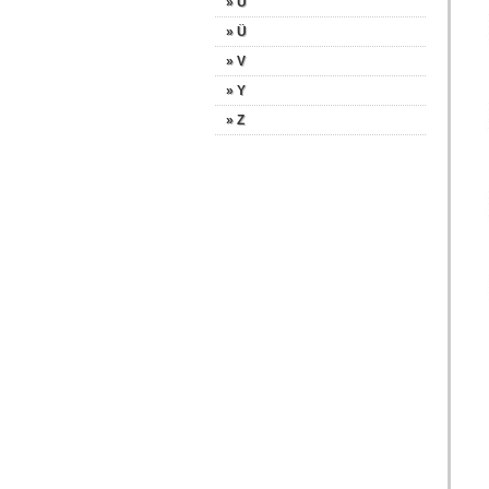
» U
» Ü
» V
» Y
» Z