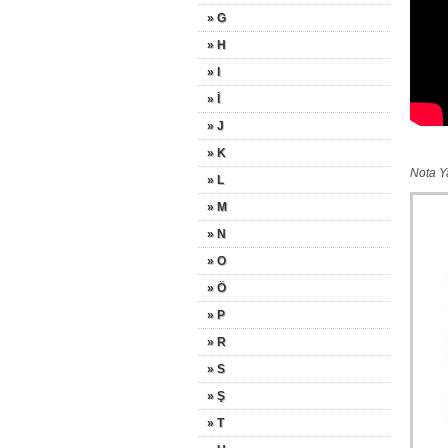
» G
» H
» I
» İ
» J
» K
Nota Y
» L
» M
» N
» O
» Ö
» P
» R
» S
» Ş
» T