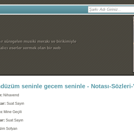
dır süregelen musiki merakı ve birikimiyle
alıcı eserler vermek olan bir web
düzüm seninle gecem seninle - Notası-Sözleri
m:
Nihavend
kar:
Suat Sayın
ı:
Mine Geçili
ar:
Suat Sayın
Nim Sofyan