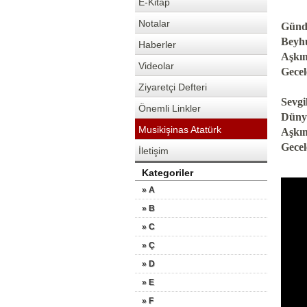
E-Kitap
Notalar
Günd
Beyh
Haberler
Aşkı
Videolar
Gece
Ziyaretçi Defteri
Sevgi
Önemli Linkler
Düny
Musikişinas Atatürk
Aşkı
Gecel
İletişim
Kategoriler
» A
» B
» C
» Ç
» D
» E
» F