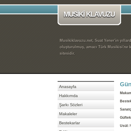
MUSİKİ KLAVUZU
Musikiklavuzu.net, Suat Yener'in yıllar
oluşturulmuş, amacı Türk Musikisi'ne k
sitesidir.
Gün
Anasayfa
Maka
Hakkımda
Beste
Şarkı Sözleri
Sanatç
Makaleler
Güftek
Bestekarlar
Usül: