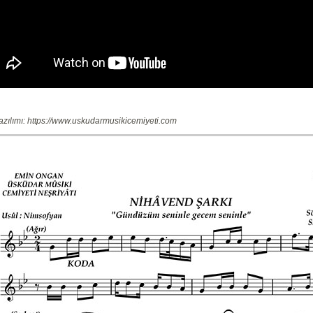
azılımı: https://www.uskudarmusikicemiyeti.com