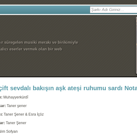
dır süregelen musiki merakı ve birikimiyle
alıcı eserler vermek olan bir web
çift sevdalı bakışın aşk ateşi ruhumu sardı Nota
m:
Muhayyerkürdî
kar:
Taner şener
ı:
Taner Şener & Esra İçöz
ar:
Taner Şener
Nim Sofyan