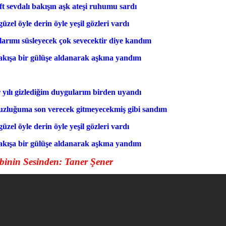
ift sevdalı bakışın aşk ateşi ruhumu sardı
güzel öyle derin öyle yeşil gözleri vardı
arımı süsleyecek çok sevecektir diye kandım
bakışa bir gülüşe aldanarak aşkına yandım
r yılı gizlediğim duygularım birden uyandı
zluğuma son verecek gitmeyecekmiş gibi sandım
güzel öyle derin öyle yeşil gözleri vardı
akışa bir gülüşe aldanarak aşkına yandım
binin Sesinden: Taner Şener