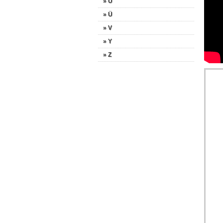
» U
» Ü
» V
» Y
» Z