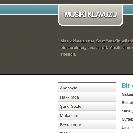
MUSİKİ KLAVUZU
Musikiklavuzu.net, Suat Yener'in yıllar
oluşturulmuş, amacı Türk Musikisi'ne k
sitesidir.
Bir 
Anasayfa
Maka
Hakkımda
Beste
Şarkı Sözleri
Sanatç
Makaleler
Güftek
Bestekarlar
Usül: