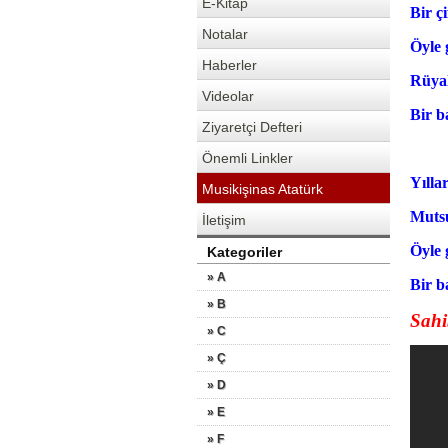
E-Kitap
Bir ç
Notalar
Öyle 
Haberler
Rüyal
Videolar
Bir 
Ziyaretçi Defteri
Önemli Linkler
Yılla
Musikişinas Atatürk
Mutsu
İletişim
Öyle 
Kategoriler
» A
Bir b
» B
Sahi
» C
» Ç
» D
» E
» F