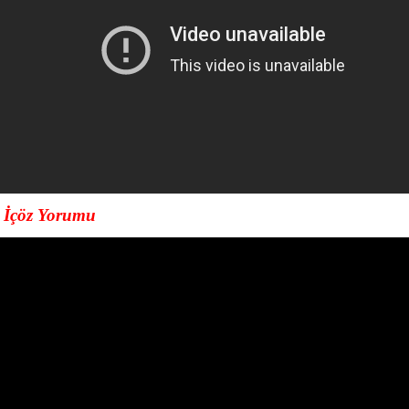
 İçöz Yorumu