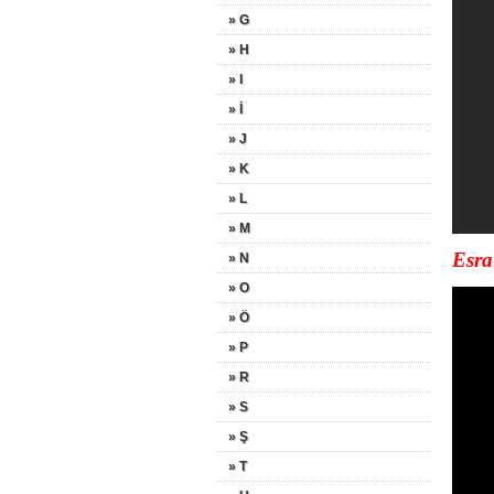
» G
» H
» I
» İ
» J
» K
» L
» M
Esra
» N
» O
» Ö
» P
» R
» S
» Ş
» T