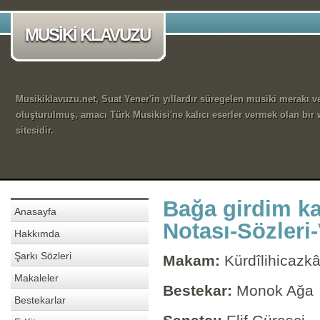
MUSİKİ KLAVUZU
Musikiklavuzu.net, Suat Yener'in yıllardır süregelen musiki merakı ve
oluşturulmuş, amacı Türk Musikisi'ne kalıcı eserler vermek olan bir
sitesidir.
Bağa girdim ka
Anasayfa
Notası-Sözleri
Hakkımda
Şarkı Sözleri
Makam:
Kürdîlihicazkâ
Makaleler
Bestekar:
Monok Ağa
Bestekarlar