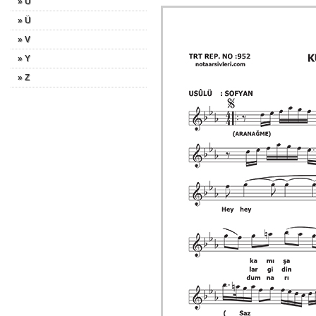
» U
» Ü
» V
» Y
» Z