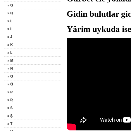
» G
Gidin bulutlar 
» H
» I
Yârim uykuda is
» İ
» J
» K
» L
» M
» N
» O
» Ö
» P
» R
» S
» Ş
» T