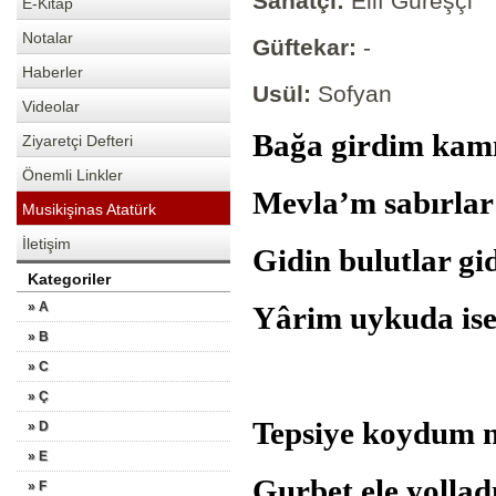
Sanatçı:
Elif Güreşçi
E-Kitap
Notalar
Güftekar:
-
Haberler
Usül:
Sofyan
Videolar
Bağa girdim kam
Ziyaretçi Defteri
Önemli Linkler
Mevla’m sabırlar
Musikişinas Atatürk
İletişim
Gidin bulutlar 
Kategoriler
» A
Yârim uykuda is
» B
» C
» Ç
Tepsiye koydum
» D
» E
Gurbet ele yoll
» F