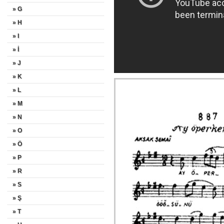
» G
» H
» I
» İ
» J
» K
» L
» M
» N
» O
» Ö
» P
» R
» S
» Ş
» T