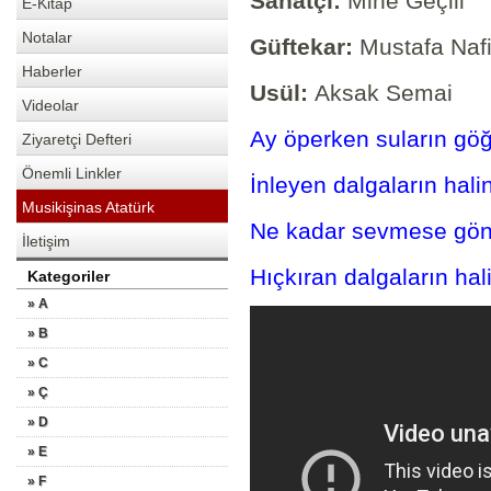
Sanatçı:
Mine Geçili
E-Kitap
Notalar
Güftekar:
Mustafa Naf
Haberler
Usül:
Aksak Semai
Videolar
Ay öperken suların gö
Ziyaretçi Defteri
Önemli Linkler
İnleyen dalgaların hal
Musikişinas Atatürk
Ne kadar sevmese gön
İletişim
Hıçkıran dalgaların ha
Kategoriler
» A
» B
» C
» Ç
» D
» E
» F