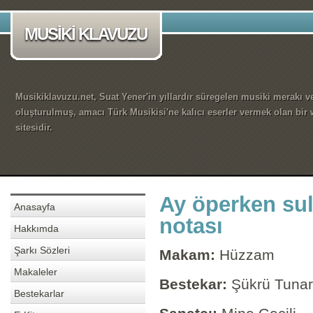
MUSİKİ KLAVUZU
Musikiklavuzu.net, Suat Yener'in yıllardır süregelen musiki merakı ve
oluşturulmuş, amacı Türk Musikisi'ne kalıcı eserler vermek olan bir
sitesidir.
Ay öperken sul
Anasayfa
notası
Hakkımda
Şarkı Sözleri
Makam:
Hüzzam
Makaleler
Bestekar:
Şükrü Tunar
Bestekarlar