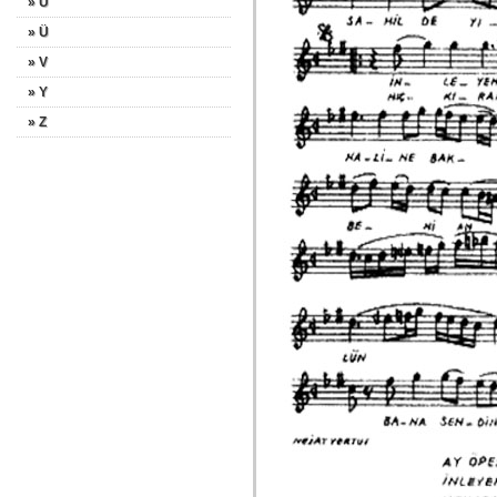
» U
» Ü
» V
» Y
» Z