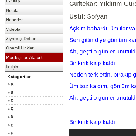
E-Kitap
Güftekar:
Yıldırım Gür
Notalar
Usül:
Sofyan
Haberler
Aşkım bahardı, ümitl
Videolar
Ziyaretçi Defteri
Sen gittin diye gönlüm
Önemli Linkler
Ah, geçti o günler un
Musikişinas Atatürk
Bir kırık kalp kaldı
İletişim
Neden terk ettin, bırakı
Kategoriler
» A
Ümitsiz kaldım, gönlüm
» B
Ah, geçti o günler un
» C
» Ç
» D
Bir kırık kalp kaldı
» E
» F