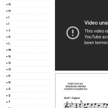
» G
» H
» I
» İ
» J
» K
» L
» M
» N
» O
» Ö
» P
» R
» S
» Ş
» T