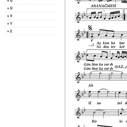
» U
» Ü
» V
» Y
» Z