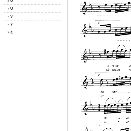
» U
» Ü
» V
» Y
» Z