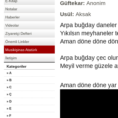
E-Kitap
Güftekar:
Anonim
Notalar
Usül:
Aksak
Haberler
Arpa buğday daneler
Videolar
Yıkılsın meyhaneler te
Ziyaretçi Defteri
Aman döne döne döne 
Önemli Linkler
Musikişinas Atatürk
Arpa buğday çec olur 
İletişim
Meyil verme güzele a
Kategoriler
» A
» B
Aman döne döne yar g
» C
» Ç
» D
» E
» F