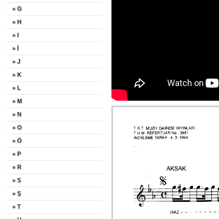
» G
» H
» I
» İ
» J
» K
» L
» M
» N
» O
» Ö
» P
» R
» S
» Ş
» T