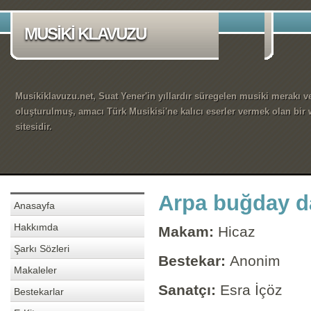
MUSİKİ KLAVUZU
Musikiklavuzu.net, Suat Yener'in yıllardır süregelen musiki merakı ve
oluşturulmuş, amacı Türk Musikisi'ne kalıcı eserler vermek olan bir
sitesidir.
Arpa buğday da
Anasayfa
Hakkımda
Makam:
Hicaz
Şarkı Sözleri
Bestekar:
Anonim
Makaleler
Sanatçı:
Esra İçöz
Bestekarlar