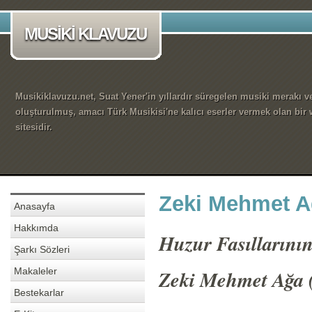
MUSİKİ KLAVUZU
Musikiklavuzu.net, Suat Yener'in yıllardır süregelen musiki merakı ve
oluşturulmuş, amacı Türk Musikisi'ne kalıcı eserler vermek olan bir
sitesidir.
Zeki Mehmet A
Anasayfa
Hakkımda
Huzur Fasıllarını
Şarkı Sözleri
Makaleler
Zeki Mehmet Ağa 
Bestekarlar