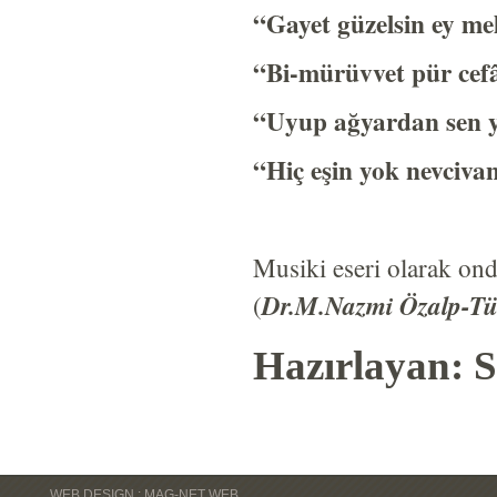
“Gayet güzelsin ey me
“Bi-mürüvvet pür cef
“Uyup ağyardan sen 
“Hiç eşin yok nevciva
Musiki eseri olarak ondör
(
Dr.M.Nazmi Özalp-Tür
Hazırlayan: S
WEB DESIGN : MAG-NET WEB