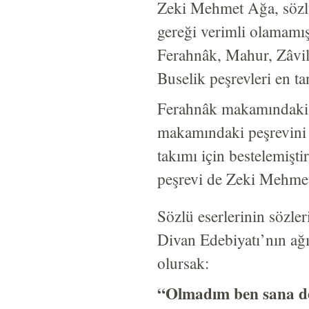
Zeki Mehmet Ağa, sözlü 
gereği verimli olamamış
Ferahnâk, Mahur, Zâvil
Buselik peşrevleri en ta
Ferahnâk makamındaki p
makamındaki peşrevini 
takımı için bestelemişti
peşrevi de Zeki Mehmet
Sözlü eserlerinin sözler
Divan Edebiyatı’nın ağı
olursak:
“Olmadım ben sana de