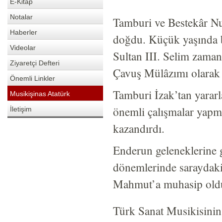
E-Kitap
Notalar
Tamburi ve Bestekâr N
Haberler
doğdu. Küçük yaşında 
Videolar
Sultan III. Selim zama
Ziyaretçi Defteri
Çavuş Mülâzımı olarak 
Önemli Linkler
Tamburi İzak’tan yararl
Musikişinas Atatürk
önemli çalışmalar yapma
İletişim
kazandırdı.
Enderun geleneklerine g
dönemlerinde saraydaki 
Mahmut’a muhasip oldu.
Türk Sanat Musikisinin 