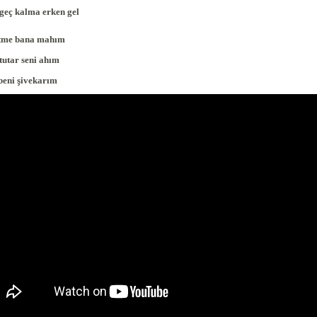
n geç kalma erken gel
 etme bana mahım
a tutar seni ahım
 beni şivekarım