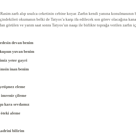
Rasim zarfı alıp usulca ceketinin cebine koyar. Zarfın kendi yanına konulmasının
 içindekileri okumanın belki de Tatyos’a karşı ifa edilecek son görev olacağına ka
dan görülen ve yarım saat sonra Tatyos’un naaşı ile birlikte toprağa verilen zarfın iç
edesin devan benim
kuşsun yuvan benim
imiz yeter gayri
msin inan benim
yetişmez eleme
 imrenir çileme
şu kara sevdamız
 öteki aleme
kadrini bilirim