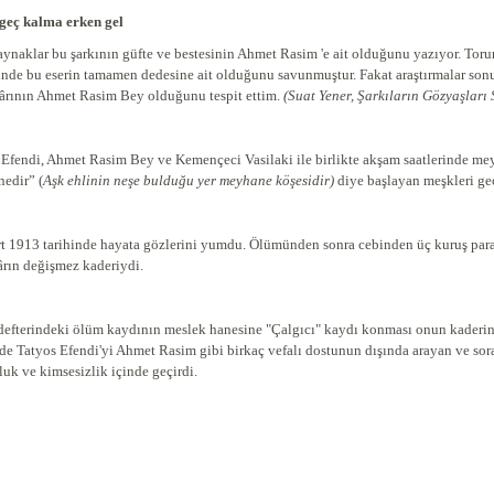
geç kalma erken gel
aynaklar bu şarkının güfte ve bestesinin Ahmet Rasim 'e ait olduğunu yazıyor. To
inde bu eserin tamamen dedesine ait olduğunu savunmuştur. Fakat araştırmalar sonu
ârının Ahmet Rasim Bey olduğunu tespit ettim.
(Suat Yener, Şarkıların Gözy
 Efendi, Ahmet Rasim Bey ve Kemençeci Vasilaki ile birlikte akşam saatlerinde me
edir” (
Aşk ehlinin neşe bulduğu yer meyhane köşesidir)
diye başlayan meşkleri gec
t 1913 tarihinde hayata gözlerini yumdu. Ölümünden sonra cebinden üç kuruş para 
ârın değişmez kaderiydi.
 defterindeki ölüm kaydının meslek hanesine "Çalgıcı" kaydı konması onun kaderini
e Tatyos Efendi'yi Ahmet Rasim gibi birkaç vefalı dostunun dışında arayan ve sora
uk ve kimsesizlik içinde geçirdi.