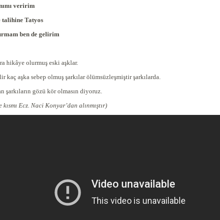
anımı veririm
talihine Tatyos
urmam ben de gelirim
ra hikâye olurmuş eski aşklar.
ir kaç aşka sebep olmuş şarkılar ölümsüzleşmiştir şarkılarda.
n şarkıların gözü kör olmasın diyoruz.
e kısmı Ecz. Naci Konyar’dan alınmıştır)