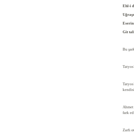
Ehl-i 
Uğraşm
Eserin
Git tal
Bu şar
Tatyos
Tatyos
kendis
Ahmet 
fark ed
Zarfı 