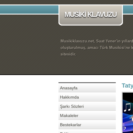
MUSİKİ KLAVUZU
Musikiklavuzu.net, Suat Yener'in yıllar
oluşturulmuş, amacı Türk Musikisi'ne k
sitesidir.
Tat
Anasayfa
Hakkımda
Şarkı Sözleri
Makaleler
Bestekarlar