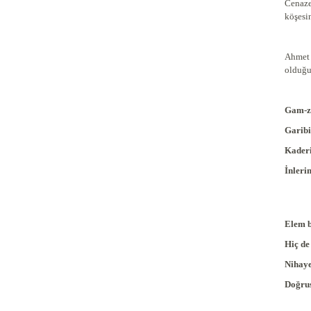
Cenazes
köşesi
Ahmet 
olduğu
Gam-z
Garib
Kaderi
İnleri
Elem b
Hiç de
Nihaye
Doğrus