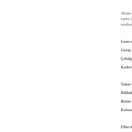
Ahmet 
zarfın
tarafın
Gam-z
Garip 
Çektiğ
Kaderi
Takat 
Bülbül
Bizim 
Kalsın
Elbet 