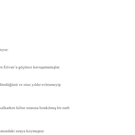
tıyor:
den Erivan’a göçünce kavuşamamışlar.
a döndüğünü ve otuz yıldır evlenmeyip
arken kilise sırasına bırakılmış bir zarfı
yanındaki sıraya koymuştur.