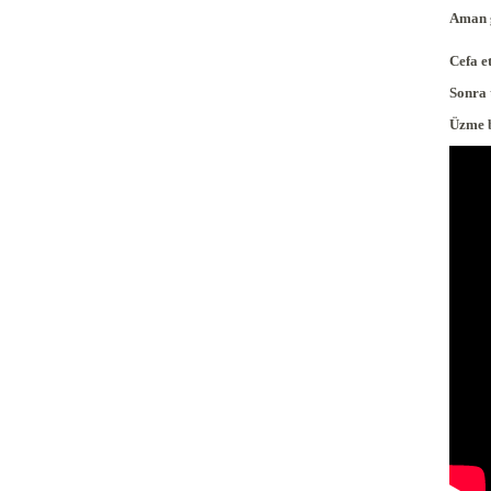
Ama
Cefa
Sonr
Üzme