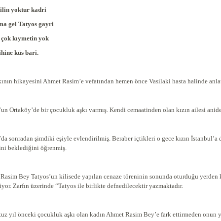
dilin yoktur kadri
a gel Tatyos gayri
 çok kıymetin yok
ihine küs bari.
kının hikayesini Ahmet Rasim’e vefatından hemen önce Vasilaki hasta halinde anla
’un Ortaköy’de bir çocukluk aşkı varmış. Kendi cemaatinden olan kızın ailesi ani
’da sonradan şimdiki eşiyle evlendirilmiş. Beraber içtikleri o gece kızın İstanbul’
ini beklediğini öğrenmiş.
Rasim Bey Tatyos’un kilisede yapılan cenaze töreninin sonunda oturduğu yerden kalk
iyor. Zarfın üzerinde “Tatyos ile birlikte defnedilecektir yazmaktadır.
otuz yıl önceki çocukluk aşkı olan kadın Ahmet Rasim Bey’e fark ettirmeden onun 