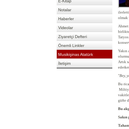
E-Kitap
Notalar
ilerlet
olmak 
Haberler
Ahmet 
Videolar
birlikt
Ziyaretçi Defteri
Tatyos
kons
Önemli Linkler
Yakın 
Musikişinas Atatürk
olurmu
Artık 
İletişim
ederke
"
Bey, 
Bu ric
Miltiy
vakitle
güfte 
Bu a
Sakın
Taha