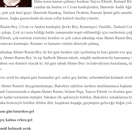
Daha sonra kanun çalmayı bırakan Tatyos Efendi, Kemanî Kö
yandan da Andon ve Civan kardeşlerden, Hanende Asdik Ağa'da
ti, pek çok fasıl geçti. Hanende Karakaş, Tanburi Ovakim, Kanuni Şemsi gibi sanatkâ
üzere, başka gazinolarda da uzun yıllar kaliteli fasıllar yönetti.
Rasim Bey, Civan ve Andon kardeşler, Şevki Bey, Kemençeci Vasilâki, Tanburî Cem
e çalıştı. Çok iyi nota bildiği halde zamanında tespit edilmediği için eserlerinin 
 Efendi, çok eserinin sözlerini kendisi ve çok yakın arkadaşı olan Ahmet Rasim Bey
ervatuvarı kurmuştu. Kemanı ve kanunu virtüöz düzeyde çal
arkadaşı Ahmet Rasim Bey ile her gün beraber içki içerlermiş ki bazı günler eve ge
ş. Ahmet Rasim Bey 'in eşi Sadberk Hanım sabırlı, müşfik muhterem bir hanımmış.
sabrın son demleri olacak ki; bir gün sabah Ahmet Bey' in kahvaltısını hazırlamış, 
n
yeter artık bu akşam gün batmadan gel, sakın geç kalma, tahammülüm kalmadı artı
a Ahmet Rasim'i duygulandırmıştı, Bakırköy sahiline inerken mırıldanmaya başlamı
adi Gazinosunda o akşam Ahmet Rasim, Selami Paşa, Tatyos Efendi ve dostları ga
re kadar terennüm etmişler. Sabahın ilk ışıklarıyla birlikte, Bakırköy sokaklarına b
daha bestesiyle birlikte dilden dile, kuşaktan kuşağa, geçmişten gelece
kşam gün batarken gel
 geç kalma erken gel
mmül kalmadı artık