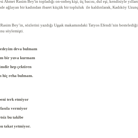
i Ahmet Rasim Bey'in topladığı on-onbeş kişi, üç bacısı, dul eşi, kendisiyle yıllard
nde ağlayan bir kadından ibaret küçük bir topluluk ile kaldırılarak, Kadıköy Uzu
Rasim Bey’in, sözlerini yazdığı Uşşak makamındaki Tatyos Efendi’nin bestelediği ş
nu söylemişti.
edeyim deva bulmam
im bir yuva kurmam
mdir hep çektiren
m hiç reha bulmam.
eni terk etmiyor
 fasıla vermiyor
tsiz bu takibe
u takat yetmiyor.