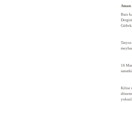
Aman 
Bazı k
Dergis
Güftek
Tatyos
meyhan
16 Mar
sanatk
Kilise
dönemd
yoksull