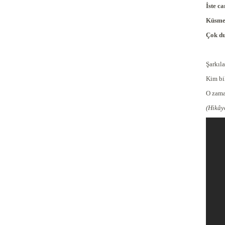
İste c
Küsme 
Çok d
Şarkıla
Kim bil
O zama
(Hikây