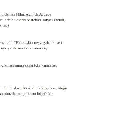
runu Osman Nihat Akın’da Aydede
cunda bu eserin bestekârı Tatyos Efendi,
aşları S: 50)
yhanede “Ehl-i aşkın neşvegah-ı kuşe-i
eye yarılarına kadar sürermiş.
çıkması sanatı sanat için yapan her
n bir başka cilvesi idi. Sağlığı bozulduğu
n olmadı, son yıllarını büyük bir