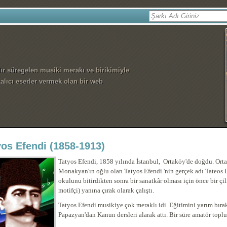
dır süregelen musiki merakı ve birikimiyle
alıcı eserler vermek olan bir web
yos Efendi (1858-1913)
Tatyos Efendi, 1858 yılında İstanbul, Ortaköy'de doğdu. Orta
Monakyan'ın oğlu olan Tatyos Efendi 'nin gerçek adı Tateos 
okulunu bitirdikten sonra bir sanatkâr olması için önce bir çi
motifçi) yanına çırak olarak çalıştı.
Tatyos Efendi musikiye çok meraklı idi. Eğitimini yarım bır
Papazyan'dan Kanun dersleri alarak attı. Bir süre amatör topl