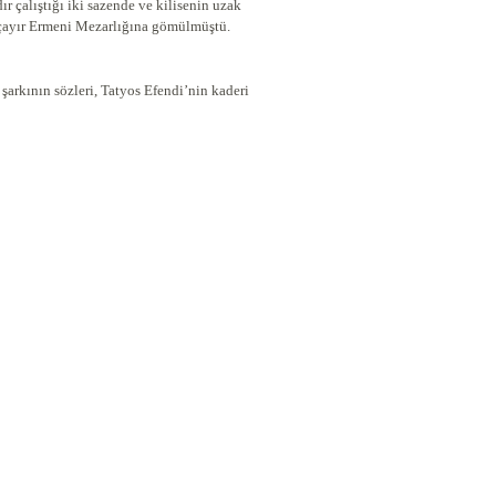
ır çalıştığı iki sazende ve kilisenin uzak
nçayır Ermeni Mezarlığına gömülmüştü.
arkının sözleri, Tatyos Efendi’nin kaderi