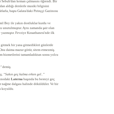
r Sebuh'dan keman çalmasını öğrendi. Bir
n aldığı derslerle musiki bilgisini
rlarla, başta Galata'daki Pirinççi Gazinosu
il Bey ile yakın dostluklar kurdu ve
çoğu unutulmuştur. Aynı zamanda şair olan
 yazmıştır. Fevziye Kıraathanesi'nde ilk
mış,
ç gitmek bir yana gitmedikleri günlerde
 Onu daima mazur görür, sitem etmezmiş.
tüm hizmetlerini tamamladıktan sonra yolcu
k"
demiş.
ş;
“Sakın geç kalma erken gel..”
zinodaki
Laterna
başında bu besteyi geç
ir nağme dalgası halinde döküldüler. Ve bir
ğe doğru yola koyuldu.