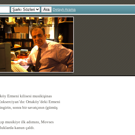
Ara
Detaylı Arama
köy Ermeni kilisesi musikişinas
Enkserciyan’dır. Ortaköy’deki Ermeni
lingirin, sonra bir savatçının (gümüş
akıp musikiye ilk adımını, Movses
uluklarda kanun çaldı.