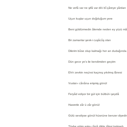
Ne vefâ var ne şifâ var dil-i bî-çâreye yârdan
Uçun kuşlar uçun doğduğum yere
Beni güldürmedin âlemde neden ey yüzü m
Bir zamanlar şevk-i cuşâcûş olan
Dilerim bûse olup kalmağı her an dudağında
Dün gece ye's ile kendimden geçtim
Ehl-i zevkin neş'esi kaçmış yıkılmış lânesi
Vuslat-ı cânâna erişmiş gönül
Feryâd ediyor bir gül için bülbül-i şeydâ
Hasretle zâr ü zâr gönül
Gülü sevdiyse gönül hüsnüne benzer diyedi
Tövbe ettim aşka cânâ dilde tâkat kalmadı