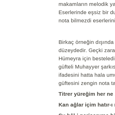
makamların melodik yap
Eserlerinde eşsiz bir d
nota bilmezdi eserlerini
Birkaç örneğin dışında
düzeydedir. Geçki zaraf
Hümeyra için besteled
güfteli Muhayyer şarkıs
ifadesini hatta hala u
güftesini zengin nota ta
Titrer yüreğim her n
Kan ağlar içim hatır-