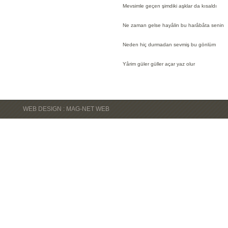
Mevsimle geçen şimdiki aşklar da kısaldı
Ne zaman gelse hayâlin bu harâbâta senin
Neden hiç durmadan sevmiş bu gönlüm
Yârim güler güller açar yaz olur
WEB DESIGN : MAG-NET WEB