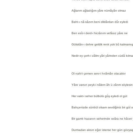
Ağlarım ağladığım yâre nümâyân olmaz
Baht-ı nâ-sâzım beni dildârdan dûr eyledi
Ben esîr-i derd-i hicrânım vefâsız yâre ne
Gülsitân-ı dehre geldik renk yok bû kalmamış
Nedir ey çerh-i zâlim yâri yârinden cüdâ kılm
Ol nahl-i çemen serv-i hırâmân olacaktır
Yâre varsın peyk-i nâlem âh ü zârım söylesin
Her vakt-i seher bülbülü gûş eyledi ol gül
Bahçenizde sünbül olsam sevdiğiniz bir gül 
Bir gamlı hazanın seherinde ısrâra ne hâcet 
Durmadan aksın eğer isterse her gün gözya