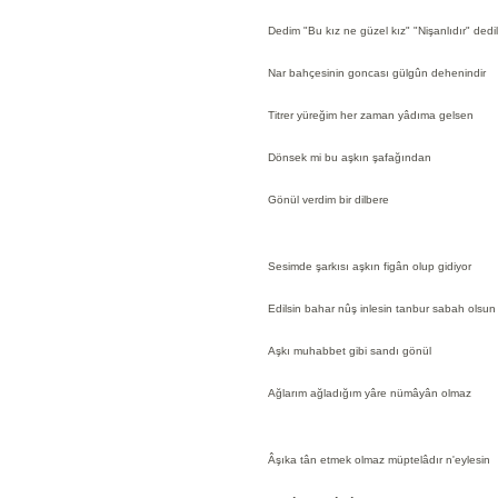
Dedim "Bu kız ne güzel kız" "Nişanlıdır" dedil
Nar bahçesinin goncası gülgûn dehenindir
Titrer yüreğim her zaman yâdıma gelsen
Dönsek mi bu aşkın şafağından
Gönül verdim bir dilbere
Sesimde şarkısı aşkın figân olup gidiyor
Edilsin bahar nûş inlesin tanbur sabah olsun
Aşkı muhabbet gibi sandı gönül
Ağlarım ağladığım yâre nümâyân olmaz
Âşıka tân etmek olmaz müptelâdır n'eylesin