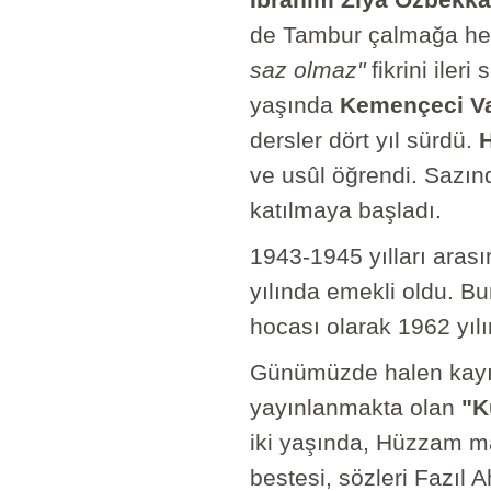
İbrahim Ziya Özbekkan
de Tambur çalmağa heve
saz olmaz"
fikrini iler
yaşında
Kemençeci Va
dersler dört yıl sürdü.
H
ve usûl öğrendi. Sazınd
katılmaya başladı.
1943-1945 yılları ara
yılında emekli oldu. B
hocası olarak 1962 yılı
Günümüzde halen kayıtl
yayınlanmakta olan
"K
iki yaşında, Hüzzam mak
bestesi, sözleri Fazıl 