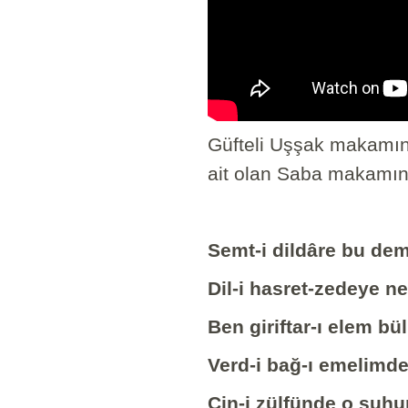
Güfteli Uşşak makamın
ait olan Saba makamınd
Semt-i dildâre bu dem
Dil-i hasret-zedeye n
Ben giriftar-ı elem bü
Verd-i bağ-ı emelimde
Çin-i zülfünde o şuhu