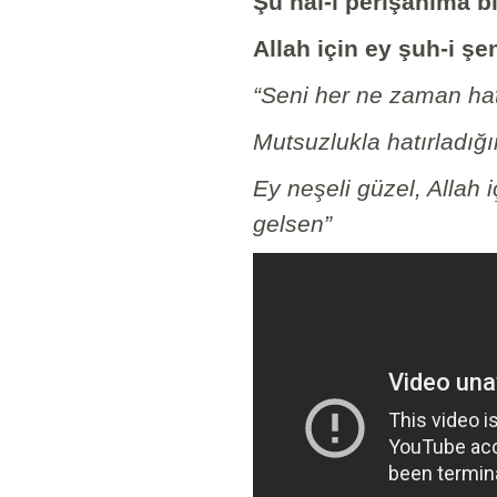
Şu hâl-i perişanıma bi
Allah için ey şuh-i ş
“Seni her ne zaman hat
Mutsuzlukla hatırladığı
Ey neşeli güzel, Allah 
gelsen”