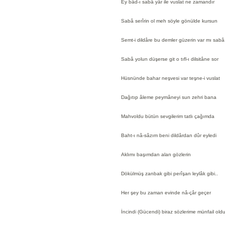
Ey bâd-ı sabâ yâr ile vuslat ne zamandır
Sabâ serîrin ol meh söyle gönülde kursun
Semt-i dildâre bu demler güzerin var mı sabâ
Sabâ yolun düşerse git o tıfl-ı dilsitâne sor
Hüsnünde bahar neşvesi var teşne-i vuslat
Dağıtıp âleme peymâneyi sun zehri bana
Mahvoldu bütün sevgilerim tatlı çağımda
Baht-ı nâ-sâzım beni dildârdan dûr eyledi
Aklımı başımdan alan gözlerin
Dökülmüş zanbak gibi perîşan leylâk gibi..
Her şey bu zaman evinde nâ-çâr geçer
İncindi (Gücendi) biraz sözlerime münfail old