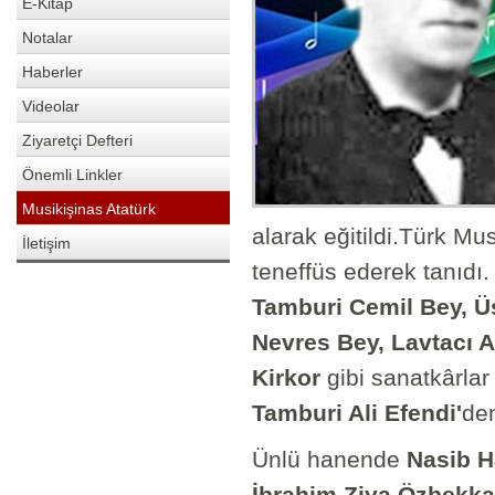
E-Kitap
Notalar
Haberler
Videolar
Ziyaretçi Defteri
Önemli Linkler
Musikişinas Atatürk
alarak eğitildi.Türk Mu
İletişim
teneffüs ederek tanıd
Tamburi Cemil Bey, Ü
Nevres Bey, Lavtacı A
Kirkor
gibi sanatkârlar
Tamburi Ali Efendi'
den
Ünlü hanende
Nasib 