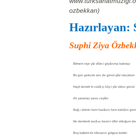
www.turksanatmuzigi.or
ozbekkan)
Hazırlayan: 
Suphi Ziya Özbek
Bilmem niye yâr dîde-i giryânıma bakmaz
Bir gün gelecek sen de gönül şâd olacaksın
Hayli demdir ki cüdâ-yı kûy-i yâr oldun gönül
Ah yaramaz yavru ceylân
Bağ-ı dehrin hem hazânın hem bahârın gör
Ne demlerdi sezâ-yı bezm-i ülfet olduğum de
Boş kalbimi bir hâtıranın gölgesi bekler