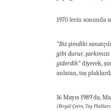
1970 lerin sonunda s
“Biz şimdiki sanatçı
gibi durur, şarkımızı 
giderdik”
diyerek, şi
anlatan, taş plaklard
16 Mayıs 1989'da, Ma
(Birgül Çetin, Taş Plakla