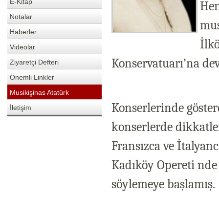
E-Kitap
Hen
Notalar
mus
Haberler
İlk
Videolar
Konservatuarı’na dev
Ziyaretçi Defteri
Önemli Linkler
Musikişinas Atatürk
Konserlerinde gösterd
İletişim
konserlerde dikkatle
Fransızca ve İtalyanc
Kadıköy Opereti nde
söylemeye başlamış.