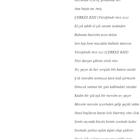
Ana başta tac imiş
ÇERKEZ KIZI (Yüreğimde ince sızı)
El çek tabib el çek yaram üstünden
Ruhuma hasretin acısı dolsa
Sen hep beni mazideki halimle tanırsın
Yüreğimde ince sızı (ÇERKEZ KIZI)
Niye dargın gibisin söyle niye
Tez geçse de her sevgide bin hatıra vardır
Çok isterdim aramıza kara kedi girmesin
Dinecek sanma bir gün kalbindeki yaralar
Kadın bir gül aşk bir mevsim tez geçer
Mevsim mevsim üzerinden gelip geçtik yala
Nasıl başlarsa hayat öyle bitermiş yine 
Senin sazında hüzün benim sesimde keder
Sesimde şarkısı aşkın figan olup gidiyor
Yazık oldu aşkımıza nazara geldik inan