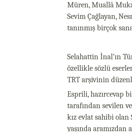
Müren, Muallâ Mukad
Sevim Çağlayan, Nesr
tanınmış birçok sanat
Selahattin İnal’ın T
özellikle sözlü eserl
TRT arşivinin düzenl
Esprili, hazırcevap bi
tarafından sevilen ve
kız evlat sahibi olan
yaşında aramızdan ay