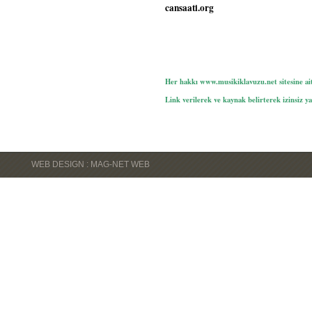
cansaati.org
Her hakkı www.musikiklavuzu.net sitesine ait
Link verilerek ve kaynak belirterek izinsiz ya
WEB DESIGN : MAG-NET WEB