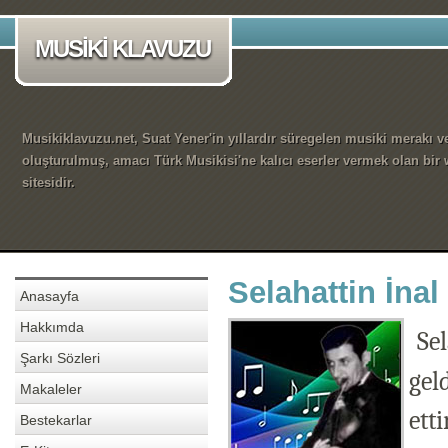
MUSİKİ KLAVUZU
Musikiklavuzu.net, Suat Yener'in yıllardır süregelen musiki merakı ve
oluşturulmuş, amacı Türk Musikisi'ne kalıcı eserler vermek olan bir
sitesidir.
Selahattin İnal
Anasayfa
Hakkımda
Se
Şarkı Sözleri
gel
Makaleler
ett
Bestekarlar