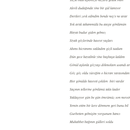
Alevli dudağında yine bir gül kanıyor
Dertleri zevk edindim bende neş'e ne arar
Yok artık tahammülü bu ateşte gönlümün
Hayat budur giden gelmez
Siyah gözlerinde hasret yaşları
Ahımı hicranımı sakladım gizli tutdum
Dün gece hayalinle yine başbaşa kaldım
Gönül aşkınla gözyaşı dökmekten usandı ar
Göz göz oldu yüreğim o hicran yarasından
Her gönülde hasreti çekilen
biri vardır
Saçının tellerine gönlümü taktı kader
Yaklaşıyor gün be gün ömrümüz son mevs
Yemin ettim bir kere dönmem geri bunu bil
Gurbetten gelmişim yorgunum hancı
Muhabbet bağının gülleri soldu