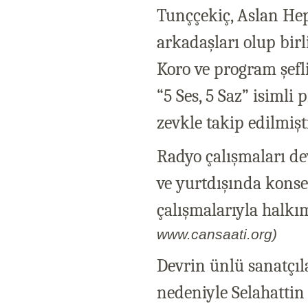
Tunççekiç, Aslan Hep
arkadaşları olup bir
Koro ve program şefli
“5 Ses, 5 Saz” isimli 
zevkle takip edilmişti
Radyo çalışmaları d
ve yurtdışında konse
çalışmalarıyla halkım
www.cansaati.org)
Devrin ünlü sanatçıla
nedeniyle Selahattin 