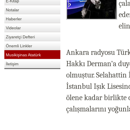
E-Kitap
çal
Notalar
ede
Haberler
eli
Videolar
Ziyaretçi Defteri
Önemli Linkler
Ankara radyosu Türk
Musikişinas Atatürk
Hakkı Derman’a duydu
İletişim
olmuştur. Selahattin 
İstanbul Işık Lisesi
ölene kadar birlikte
çalışmalarını yoğunla