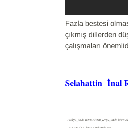
Fazla bestesi olma
çıkmış dillerden d
çalışmaları önemlid
Selahattin
İnal 
Gökyüzünde tüten olsam yeryüzünde biten o
Gözümde özleyiş gönlümde acı