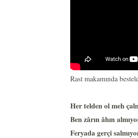
Rast makamında besteled
Her telden ol meh çal
Ben zârın âhın almıyo
Feryada gerçi salmıyo