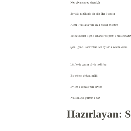
Nev-civansın ey sitemkâr
Sevdâlı nigâhınla bir şûh âfet-i cansın
Alem-i vuslatta yâre arz-ı hicrân eyledim
İhtirâ-ı(hazret-i şâh-ı cihandır bu)(tab'-ı müstesnâdı
Şeh-i genc-i sahâvetsin sen ey şâh-ı kerem-kârım
Lûtf eyle canım söyle nedir bu
Bir şûhun oldum mâili
Ey leb-i gonca i'zârı sevsen
N'olsun eyâ gülbün-i nâz
Hazırlayan: S