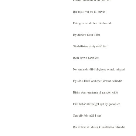
Dâm-ı efsûnunla bend ettin dili
Bir misli var mı kıl beyân
Dün gece sende ben derdmende
Ey dilber-i hüsn-i âfet
Sünbülistan etmiş etrâfı fesi
Beni cevrin harâb etti
Ne yamandır dil-i bî-çâreye olmak müşteri
Ey şâh-ı felek kevkebe-i devran senindir
Efsûn okur uşşâkına ol gamze-i câdû
Erdi bahar nâz ile gel açıl ey gonce-leb
Sen gibi bir mâil-i naz
Bir dilbere dil düştü ki mahbûb-ı dilimdir