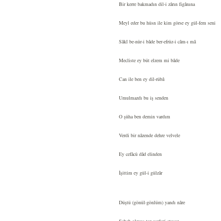
Bir kerre bakmadın dil-i zârın figânına
Meyl eder bu hüsn ile kim görse ey gül-fem seni
Sâkî be-nûr-i bâde ber-efrûz-i câm-ı mâ
Mecliste ey büt elzem mi bâde
Can ile ben ey dil-rübâ
Umulmazdı bu iş senden
O şûha ben demin vardım
Verdi bir nâzende dehre velvele
Ey cefâcû dâd elinden
İşittim ey gül-i gülzâr
Düştü (gönül-gönlüm) yandı nâre