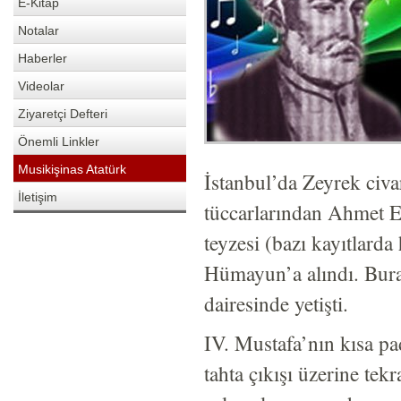
E-Kitap
Notalar
Haberler
Videolar
Ziyaretçi Defteri
Önemli Linkler
Musikişinas Atatürk
İstanbul’da Zeyrek civ
İletişim
tüccarlarından Ahmet E
teyzesi (bazı kayıtlard
Hümayun’a alındı. Bura
dairesinde yetişti.
IV. Mustafa’nın kısa p
tahta çıkışı üzerine te