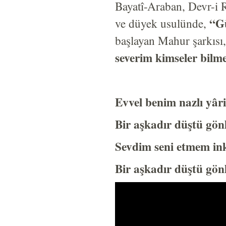
Bayatî-Araban, Devr-i 
“Gü
ve düyek usulünde,
başlayan Mahur şarkısı
severim kimseler bilm
Evvel benim nazlı yâr
Bir aşkadır düştü gön
Sevdim seni etmem in
Bir aşkadır düştü gö