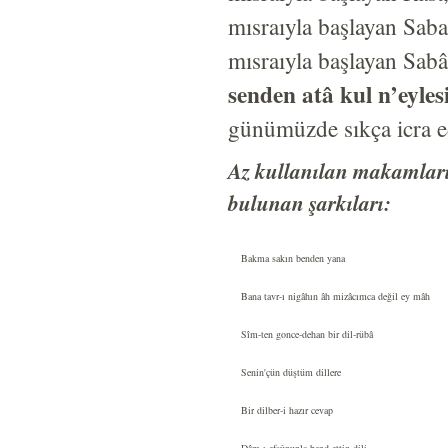
mısraıyla başlayan Sab
mısraıyla başlayan Sab
senden atâ kul n’eyle
günümüzde sıkça icra ed
Az kullanılan makamları
bulunan şarkıları:
Bakma sakın benden yana
Bana tavr-ı nigâhın âh mizâcımca değil ey mâh
Sîm-ten gonce-dehan bir dil-rübâ
Senin'çün düştüm dillere
Bir dilber-i hazır cevap