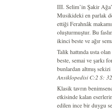
III. Selim’in Şakir Ağa
Musikideki en parlak d
ettiği Ferahnâk makamın
oluşturmuştur. Bu faslı
ikinci beste ve ağır sem
Talik hattında usta olan
beste, semai ve şarkı fo
bunlardan altmış sekizi
Ansiklopedisi C:2 S: 3
Klasik tavrın benimsend
etkisinde kalan eserler
edilen ince bir duygu s