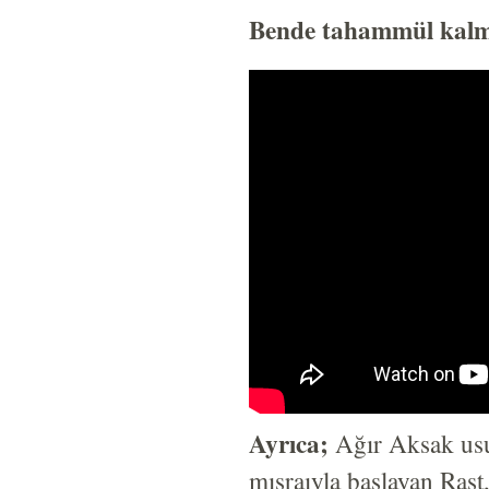
Bende tahammül kalm
Ayrıca;
Ağır Aksak us
mısraıyla başlayan Ras