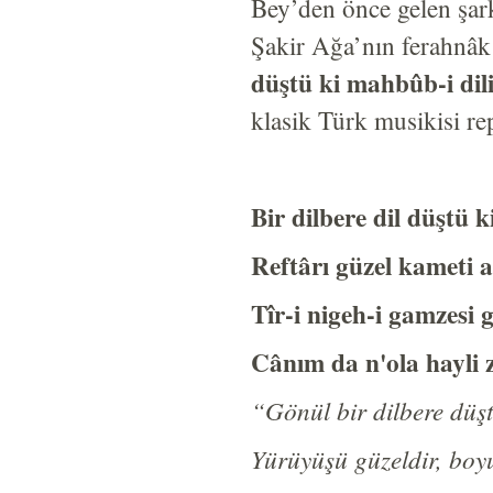
Bey’den önce gelen şark
Şakir Ağa’nın ferahnâk
düştü ki mahbûb-i dil
klasik Türk musikisi rep
Bir dilbere dil düştü 
Reftârı güzel kameti a
Tîr-i nigeh-i gamzesi g
Cânım da n'ola hayli
“Gönül bir dilbere düşt
Yürüyüşü güzeldir, boyu