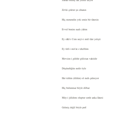
Sabah olmuş tan yerleri atıyor
Zevki çoktur şu cihanın
Hiç menendin yok senin bir tânesin
Evvel benim nazlı yârim
Ey sâkî-i Cem neş'e-i mül tâze yetişti
Ey tûtî-i mir'at-ı tekellüm
Mevsim-i güldür gülistan vaktidir
Düşündüğün nedir öyle
Her telden (dilden) ol meh çalmıyor
Hiç bulunmaz böyle dilbaz
Mûy-i jülidem oluptur serde anka lânesi
Gelmiş değil böyle perî