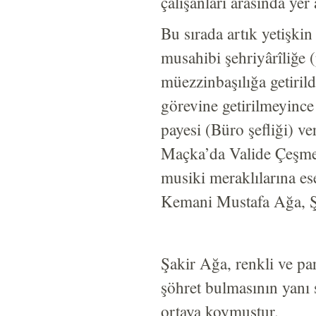
çalışanları arasında yer 
Bu sırada artık yetişki
musahibi şehriyârîliğe 
müezzinbaşılığa getiril
görevine getirilmeyince
payesi (Büro şefliği) ver
Maçka’da Valide Çeşmesi
musiki meraklılarına es
Kemani Mustafa Ağa, Şa
Şakir Ağa, renkli ve pa
şöhret bulmasının yanı s
ortaya koymuştur.