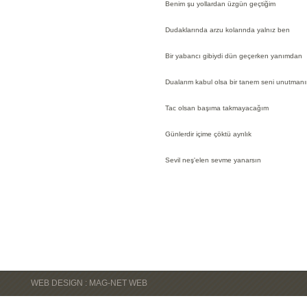
Benim şu yollardan üzgün geçtiğim
Dudaklarında arzu kolarında yalnız ben
Bir yabancı gibiydi dün geçerken yanımdan
Dualarım kabul olsa bir tanem seni unutmanı
Tac olsan başıma takmayacağım
Günlerdir içime çöktü ayrılık
Sevil neş'elen sevme yanarsın
WEB DESIGN : MAG-NET WEB