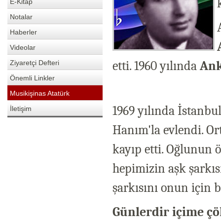
E-Kitap
Notalar
Haberler
Videolar
etti. 1960 yılında
Ank
Ziyaretçi Defteri
Önemli Linkler
Musikişinas Atatürk
1969 yılında İstanbu
İletişim
Hanım'la evlendi. Or
kayıp etti. Oğlunun 
hepimizin aşk şarkı
şarkısını onun için b
Günlerdir içime çö