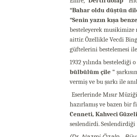
Emre,
“Dertli dolap ”
Hic
“Bahar oldu düştün dil
“Senin yazın kışa benz
besteleyerek musikimize r
aittir. Özellikle Vecdi Bi
güftelerini bestelemesi il
1932 yılında bestelediği o
bülbülüm çile "
şarkısın
vermiş ve bu şarkı ile anı
Eserlerinde Mısır Müziği
hazırlamış ve bazen bir f
Cenneti, Kahveci Güzeli
seslendirdi. Seslendirdiği
(Dr. Nazmi Özalp , Büyü