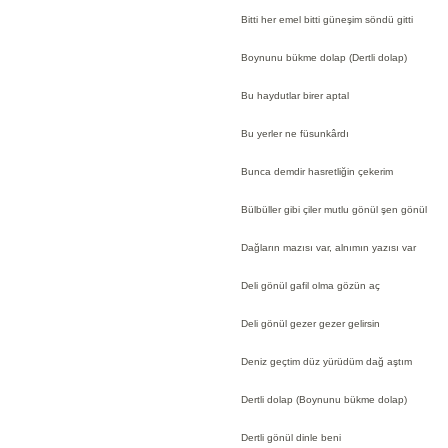
Bitti her emel bitti güneşim söndü gitti
Boynunu bükme dolap (Dertli dolap)
Bu haydutlar birer aptal
Bu yerler ne füsunkârdı
Bunca demdir hasretliğin çekerim
Bülbüller gibi çiler mutlu gönül şen gönül
Dağların mazısı var, alnımın yazısı var
Deli gönül gafil olma gözün aç
Deli gönül gezer gezer gelirsin
Deniz geçtim düz yürüdüm dağ aştım
Dertli dolap (Boynunu bükme dolap)
Dertli gönül dinle beni