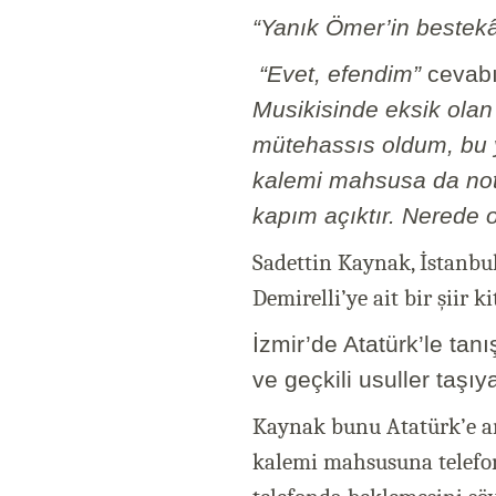
“Yanık Ömer’in bestekâ
“Evet, efendim”
cevabı
Musikisinde eksik olan 
mütehassıs oldum, bu y
kalemi mahsusa da not
kapım açıktır. Nerede o
Sadettin Kaynak, İstanbu
Demirelli’ye ait bir şiir k
İzmir’de Atatürk’le ta
ve geçkili usuller taşıy
Kaynak bunu Atatürk’e ar
kalemi mahsusuna telefon 