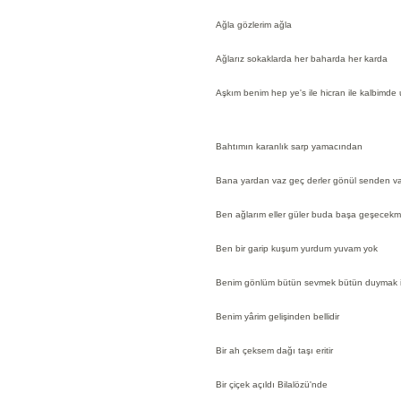
Ağla gözlerim ağla
Ağlarız sokaklarda her baharda her karda
Aşkım benim hep ye's ile hicran ile kalbimde
Bahtımın karanlık sarp yamacından
Bana yardan vaz geç derler gönül senden va
Ben ağlarım eller güler buda başa geşecekm
Ben bir garip kuşum yurdum yuvam yok
Benim gönlüm bütün sevmek bütün duymak i
Benim yârim gelişinden bellidir
Bir ah çeksem dağı taşı eritir
Bir çiçek açıldı Bilalözü'nde