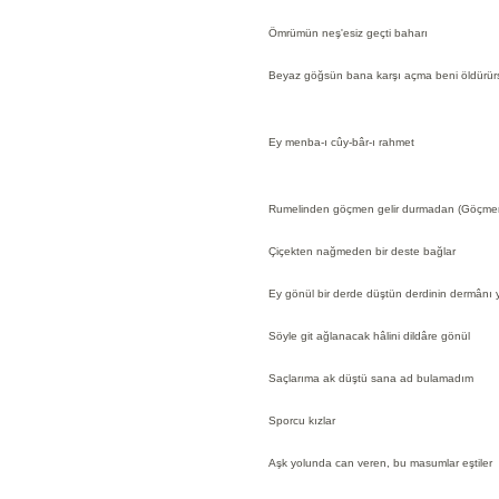
Ömrümün neş'esiz geçti baharı
Beyaz göğsün bana karşı açma beni öldürür
Ey menba-ı cûy-bâr-ı rahmet
Rumelinden göçmen gelir durmadan (Göçmen
Çiçekten nağmeden bir deste bağlar
Ey gönül bir derde düştün derdinin dermânı 
Söyle git ağlanacak hâlini dildâre gönül
Saçlarıma ak düştü sana ad bulamadım
Sporcu kızlar
Aşk yolunda can veren, bu masumlar eştiler