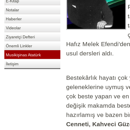
E-Kitap
Notalar
Haberler
Videolar
Ziyaretçi Defteri
Hafız Melek Efendi'den
Önemli Linkler
usul dersleri aldı.
Musikişinas Atatürk
İletişim
Bestekârlık hayatı çok
geleneklerine uymuş ve
çok beste yapan ve en
değişik makamda beste 
hazırlamış ve bazen bi
Cenneti, Kahveci Güze