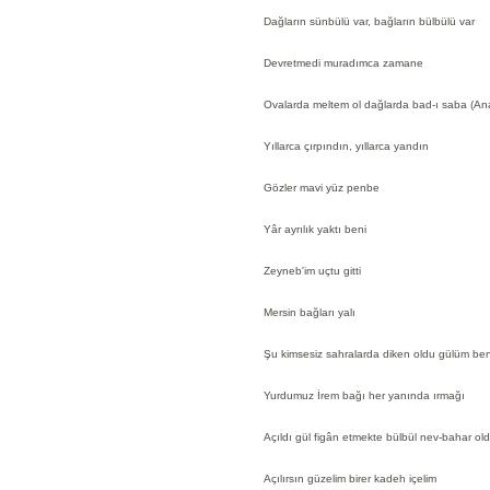
Dağların sünbülü var, bağların bülbülü var
Devretmedi muradımca zamane
Ovalarda meltem ol dağlarda bad-ı saba (An
Yıllarca çırpındın, yıllarca yandın
Gözler mavi yüz penbe
Yâr ayrılık yaktı beni
Zeyneb'im uçtu gitti
Mersin bağları yalı
Şu kimsesiz sahralarda diken oldu gülüm be
Yurdumuz İrem bağı her yanında ırmağı
Açıldı gül figân etmekte bülbül nev-bahar ol
Açılırsın güzelim birer kadeh içelim