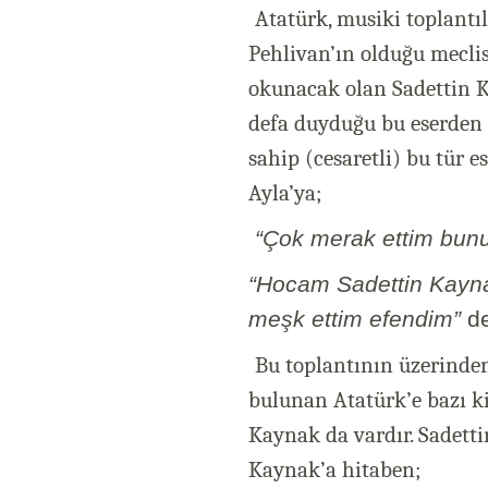
Atatürk, musiki toplantı
Pehlivan’ın olduğu meclist
okunacak olan Sadettin Ka
defa duyduğu bu eserden 
sahip (cesaretli) bu tür e
Ayla’ya;
“Çok merak ettim bunu
“Hocam Sadettin Kaynak
meşk ettim efendim”
de
Bu toplantının üzerinden
bulunan Atatürk’e bazı ki
Kaynak da vardır. Sadett
Kaynak’a hitaben;