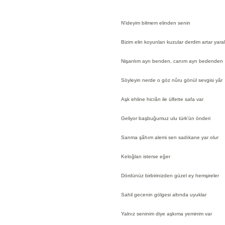
N'ideyim bilmem elinden senin
Bizim elin koyunları kuzular derdim artar yaral
Nişanlım ayrı benden, canım ayrı bedenden
Söyleyin nerde o göz nûru gönül sevgisi yâr
Aşk ehline hicrân ile ülfette safa var
Geliyor başbuğumuz ulu türk'ün önderi
Sanma şâhım alemi sen sadıkane yar olur
Keloğlan isterse eğer
Dördünüz birbirinizden güzel ey hemşireler
Sahil gecenin gölgesi altında uyuklar
Yalnız seninim diye aşkıma yeminim var