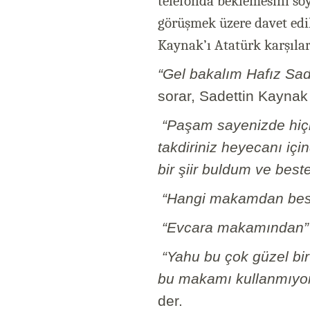
telefonda beklemesini söy
görüşmek üzere davet edil
Kaynak’ı Atatürk karşılar
“Gel bakalım Hafız Sade
sorar, Sadettin Kaynak
“Paşam sayenizde hiçbi
takdiriniz heyecanı içi
bir şiir buldum ve best
“Hangi makamdan best
“Evcara makamından”
“Yahu bu çok güzel b
bu makamı kullanmıyorl
der.