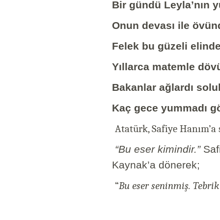
Bir gündü Leyla’nın y
Onun devası ile övü
Felek bu güzeli elinde
Yıllarca matemle dö
Bakanlar ağlardı sol
Kaç gece yummadı g
Atatürk, Safiye Hanım’a 
“Bu eser kimindir.”
Saf
Kaynak’a dönerek;
“
Bu eser seninmiş. Tebrik