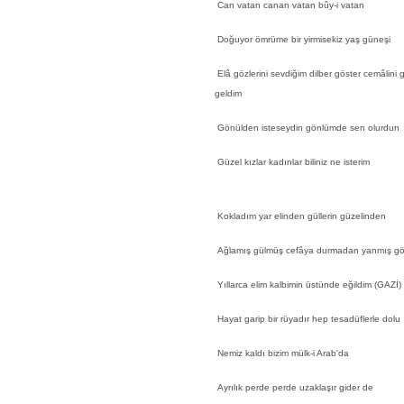
Can vatan canan vatan bûy-i vatan
Doğuyor ömrüme bir yirmisekiz yaş güneşi
Elâ gözlerini sevdiğim dilber göster cemâlini
geldim
Gönülden isteseydin gönlümde sen olurdun
Güzel kızlar kadınlar biliniz ne isterim
Kokladım yar elinden güllerin güzelinden
Ağlamış gülmüş cefâya durmadan yanmış gö
Yıllarca elim kalbimin üstünde eğildim (GAZİ)
Hayat garip bir rüyadır hep tesadüflerle dolu
Nemiz kaldı bizim mülk-i Arab'da
Ayrılık perde perde uzaklaşır gider de