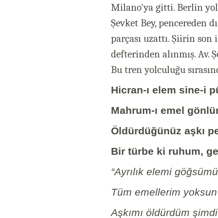
Milano'ya gitti. Berlin yo
Şevket Bey, pencereden dı
parçası uzattı. Şiirin son
defterinden alınmış. Av. 
Bu tren yolculuğu sırası
Hicran-ı elem sine-i 
Mahrum-ı emel gönlü
Öldürdüğünüz aşkı p
Bir türbe ki ruhum, ge
“Ayrılık elemi göğsümü 
Tüm emellerim yoksun
Aşkımı öldürdüm şimdi