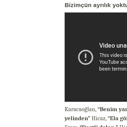
Bizimçün ayrılık yokt
Karacaoğlan,
“Benim yar
yelinden”
Hicaz,
“Ela gö