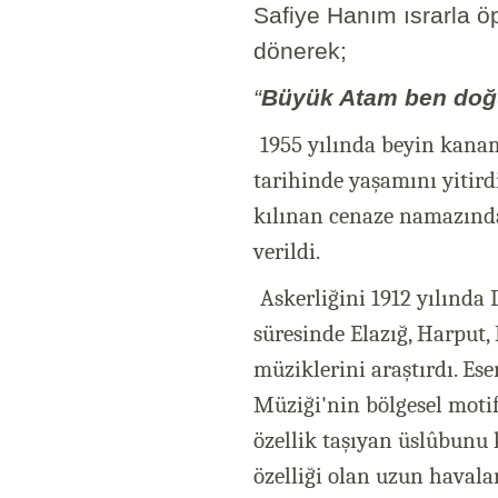
Safiye Hanım ısrarla ö
dönerek;
“
Büyük Atam ben doğu
1955 yılında beyin kanama
tarihinde yaşamını yitir
kılınan cenaze namazınd
verildi.
Askerliğini 1912 yılında 
süresinde Elazığ, Harput,
müziklerini araştırdı. Ese
Müziği'nin bölgesel motifl
özellik taşıyan üslûbunu 
özelliği olan uzun havalar