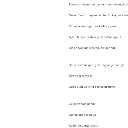
Bizim sahraların başı, pare pare duman şimd
Gece gündüz hep sensin benim kaygım ked
Rûhuma sunduğun mukaddes günah
Aşkın fecri yüceldi müjdeler olsun gönül
Bin gözyaşının incileşip aktığı andı
Her sînede bir gam gelen ağlar giden ağlar
Ümit yolu serap mı
Gece gündüz uyku girmez gözüme
Geldi bir hâle gönül
Gonca idik gül olduk
Kalbin yine niçin küstü