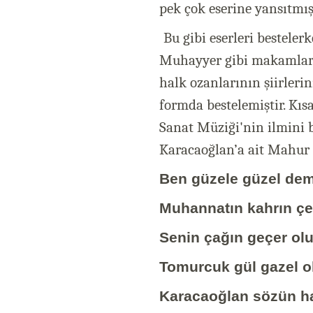
pek çok eserine yansıtmışt
Bu gibi eserleri besteler
Muhayyer gibi makamları 
halk ozanlarının şiirleri
formda bestelemiştir. Kıs
Sanat Müziği'nin ilmini b
Karacaoğlan’a ait Mahur 
Ben güzele güzel de
Muhannatın kahrın çe
Senin çağın geçer olu
Tomurcuk gül gazel o
Karacaoğlan sözün h