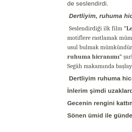
de seslendirdi.
Dertliyim, ruhuma hi
Seslendirdiği ilk film
"L
motiflere rastlamak mümk
usul bulmak mümkündür. M
ruhuma hicranımı"
şar
Segâh makamında başlayı
Dertliyim ruhuma hic
İnlerim şimdi uzaklar
Gecenin rengini katt
Sönen ümid ile günde