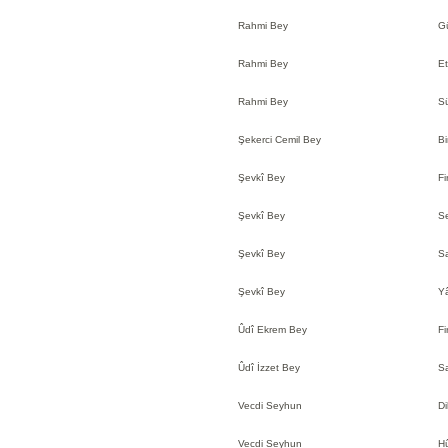
Rahmi Bey
Gü
Rahmi Bey
Et
Rahmi Bey
Sü
Şekerci Cemil Bey
Bi
Şevkî Bey
Fi
Şevkî Bey
Se
Şevkî Bey
Sa
Şevkî Bey
Yâ
Ûdî Ekrem Bey
Fi
Ûdî İzzet Bey
Sa
Vecdi Seyhun
Di
Vecdi Seyhun
Hû