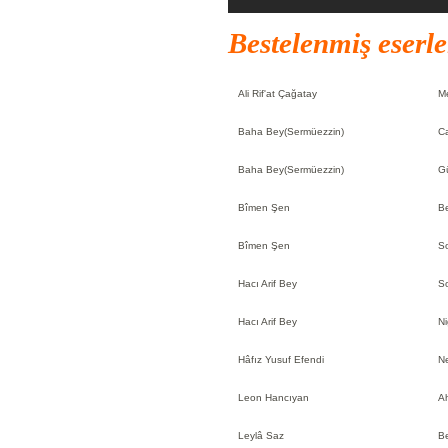
Bestelenmiş eserle
Ali Rif'at Çağatay
Me
Baha Bey(Sermüezzin)
Ca
Baha Bey(Sermüezzin)
Gü
Bîmen Şen
Be
Bîmen Şen
So
Hacı Arif Bey
So
Hacı Arif Bey
Ni
Hâfız Yusuf Efendi
Ne
Leon Hancıyan
Ah
Leylâ Saz
Be