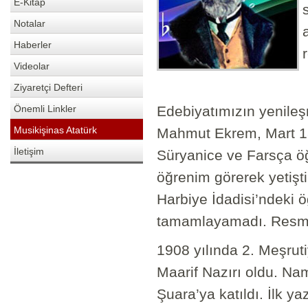
E-Kitap
Notalar
Haberler
Videolar
Ziyaretçi Defteri
Önemli Linkler
Edebiyatımızın yenile
Musikişinas Atatürk
Mahmut Ekrem, Mart 18
İletişim
Süryanice ve Farsça öğ
öğrenim görerek yetişti.
Harbiye İdadisi’ndeki ö
tamamlayamadı. Resmi 
1908 yılında 2. Meşrut
Maarif Nazırı oldu. N
Şuara’ya katıldı. İlk y