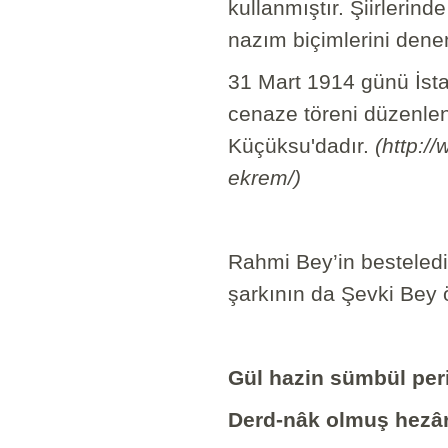
kullanmıştır. Şiirlerind
nazım biçimlerini dene
31 Mart 1914 günü İstan
cenaze töreni düzenlen
Küçüksu'dadır.
(http:/
ekrem/)
Rahmi Bey’in besteledi
şarkının da Şevki Bey ö
Gül hazin sümbül per
Derd-nâk olmuş hezâr