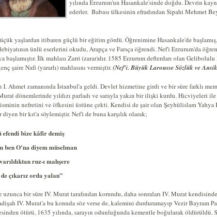
yılında Erzurum'un Hasankale'sinde doğdu. Devrin kayna
ederler.
Babası ülkesinin efradından Sipahi Mehmet Bey d
üçük yaşlardan itibaren güçlü bir eğitim gördü. Öğrenimine Hasankale'de başlamış, 
debiyatının ünlü eserlerini okudu, Arapça ve Farsça öğrendi. Nef'i Erzurum'da öğre
 başlamıştır. İlk mahlası Zarri (zarar)dır. 1585 Erzurum defterdarı olan Gelibolulu
enç şaire Nafi (yararlı) mahlasını vermiştir.
(Nef'i. Büyük Larousse Sözlük ve Ansik
 I. Ahmet zamanında İstanbul'a geldi. Devlet hizmetine girdi ve bir süre farklı mem
Murat dönemlerinde yıldızı parladı ve sarayla yakın bir ilişki kurdu. Hicviyeleri il
isminin nefretini ve öfkesini üstüne çekti. Kendisi de şair olan Şeyhülislam Yahya E
r diyen bir kıt'a söylemiştir. Nef'i de buna karşılık olarak;
 efendi bize kâfir demiş
ım ben O'na diyem müselman
varıldıktan ruz-ı mahşere
 de çıkarız orda yalan”
e uzunca bir süre IV. Murat tarafından korundu, daha sonraları IV. Murat kendisinde
padişah IV. Murat'a bu konuda söz verse de, kalemini durduramayıp Vezir Bayram Pa
esinden ötürü, 1635 yılında, sarayın odunluğunda kementle boğularak öldürüldü. S