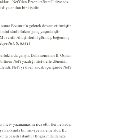
kları “Nef'i'den Erzenü'r-Rumî” diye söz
iye anılan bir kişidir.
sonra Erzurum'a gelerek devam ettirmiştir.
nimini sürdürürken genç yaşında şiir
 Müverrih Ali, şiirlerini görmüş, beğenmiş
lopedisi. S: 8581)
urluklarda çalıştı. Daha sonraları II. Osman
e bilinen Nef'î yazdığı hicivlerle dönemin
fendi, Nef'i yi öven ancak içeriğinde Nef'i
n hiciv yazmamasını rica etti. Her ne kadar
şa hakkında bir hicviye kaleme aldı. Bu
onra cesedi İstanbul Boğazı'nda denize