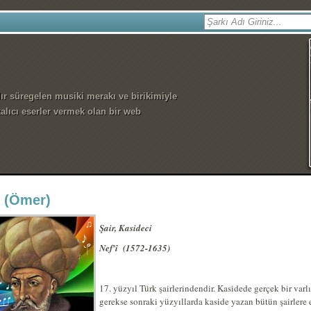
dır süregelen musiki merakı ve birikimiyle
alıcı eserler vermek olan bir web
i (Ömer)
Şair, Kasideci
Nef'î
(1572-1635)
17. yüzyıl Türk şairlerindendir. Kasidede gerçek bir var
gerekse sonraki yüzyıllarda kaside yazan bütün şairlere e