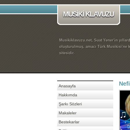
MUSİKİ KLAVUZU
Musikiklavuzu.net, Suat Yener'in yıllar
oluşturulmuş, amacı Türk Musikisi'ne k
sitesidir.
Nef
Anasayfa
Hakkımda
Şarkı Sözleri
Makaleler
Bestekarlar