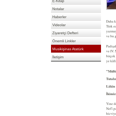
E-Kitap
Notalar
Haberler
Daha k
Videolar
Türk e
yazmaya
Ziyaretçi Defteri
ve bu g
Önemli Linkler
Padişah
Musikişinas Atatürk
ve IV. 
birçok 
İletişim
ye kâfi
”Müftü
Tutal
Lâkin 
İkimiz
Yine d
Nef'î 
hicviy