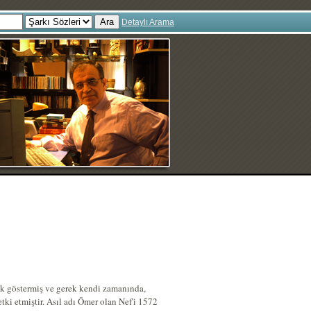
Ara
Detaylı Arama
lık göstermiş ve gerek kendi zamanında,
tki etmiştir. Asıl adı Ömer olan Nef'i 1572