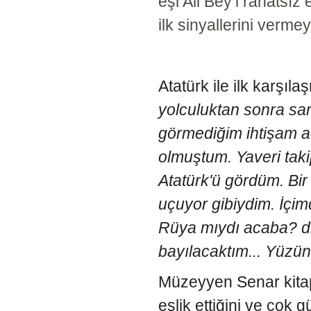
eşi Ali Bey’i rahatsız
ilk sinyallerini verme
Atatürk ile ilk karşıl
yolculuktan sonra sa
görmediğim ihtişam ad
olmuştum. Yaveri taki
Atatürk'ü gördüm. Bir
uçuyor gibiydim. İçi
Rüya mıydı acaba? di
bayılacaktım... Yüz
Müzeyyen Senar kitap
eşlik ettiğini ve çok