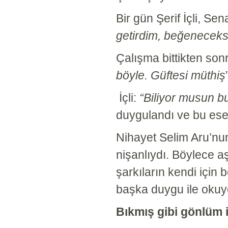
Bir gün Şerif İçli, Se
getirdim, beğeneceks
Çalışma bittikten sonr
böyle. Güftesi müthiş
İçli:
“Biliyor musun bu
duygulandı ve bu eser
Nihayet Selim Aru’nun
nişanlıydı. Böylece aş
şarkıların kendi için 
başka duygu ile okuyo
Bıkmış gibi gönlüm i