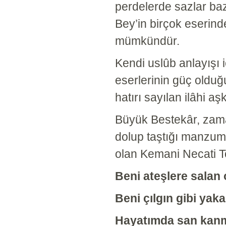
perdelerde sazlar baz
Bey’in birçok eserind
mümkündür.
Kendi uslûb anlayışı i
eserlerinin güç olduğu
hatırı sayılan ilâhi a
Büyük Bestekâr, zama
dolup taştığı manzum
olan Kemani Necati Tok
Beni ateşlere salan 
Beni çılgın gibi yaka
Hayatımda san kanm