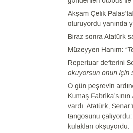
gönderilen otobüs ile 
Akşam Çelik Palas’tak
oturuyordu yanında ye
Biraz sonra Atatürk s
Müzeyyen Hanım:
“T
Repertuar defterini S
okuyorsun onun için 
O gün peşrevin ardın
Kumaş Fabrika’sının 
vardı. Atatürk, Senar
tangosunu çalıyordu
kulakları okşuyordu.