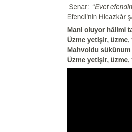
Senar:
“
Evet efendi
Efendi’nin Hicazkâr şa
Mani oluyor hâlimi t
Üzme yetişir, üzme, 
Mahvoldu sükûnum b
Üzme yetişir, üzme, 