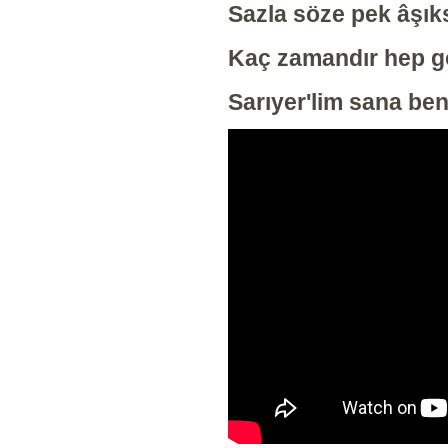
Sazla söze pek âşıks
Kaç zamandır hep 
Sarıyer'lim sana ben