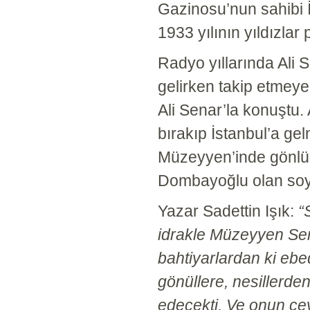
Gazinosu’nun sahibi
1933 yılının yıldızlar
Radyo yıllarında Ali S
gelirken takip etmey
Ali Senar’la konuştu.
bırakıp İstanbul’a ge
Müzeyyen’inde gönlü 
Dombayoğlu olan soy
Yazar Sadettin Işık:
“
idrakle Müzeyyen Sen
bahtiyarlardan ki ebed
gönüllere, nesillerden 
edecekti. Ve onun çe