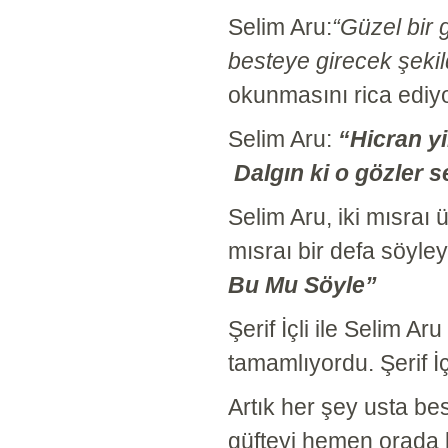
Selim Aru:
“Güzel bir 
besteye girecek şek
okunmasını rica ediy
Selim Aru:
“Hicran 
Dalgın ki o gözler s
Selim Aru, iki mısraı
mısraı bir defa söyley
Bu Mu Söyle”
Şerif İçli ile Selim Ar
tamamlıyordu. Şerif İ
Artık her şey usta bes
güfteyi hemen orada