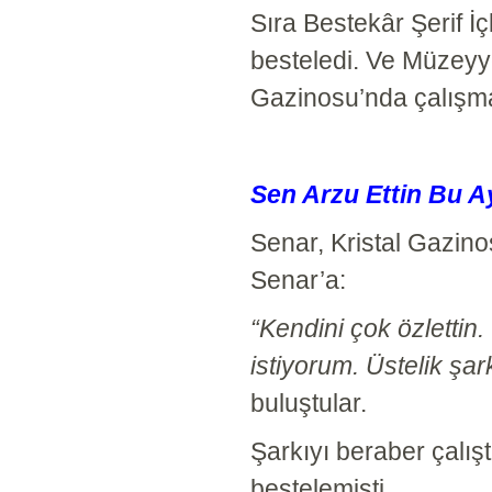
Sıra Bestekâr Şerif İ
besteledi. Ve Müzeyye
Gazinosu’nda çalışma
Sen Arzu Ettin Bu A
Senar, Kristal Gazin
Senar’a:
“Kendini çok özlettin
istiyorum. Üstelik şar
buluştular.
Şarkıyı beraber çalı
bestelemişti.