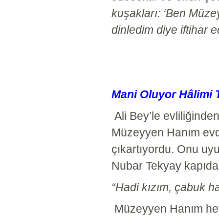
kuşakları: ‘Ben Müz
dinledim diye iftihar 
Mani Oluyor Hâlimi 
Ali Bey’le evliliğind
Müzeyyen Hanım evde 
çıkartıyordu. Onu uyu
Nubar Tekyay kapıdadı
“Hadi kızım, çabuk ha
Müzeyyen Hanım hey