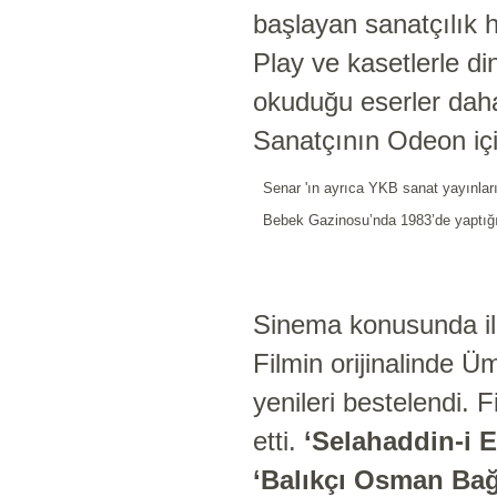
başlayan sanatçılık h
Play ve kasetlerle di
okuduğu eserler daha
Sanatçının Odeon içi
Senar 'ın ayrıca YKB sanat yayınlar
Bebek Gazinosu’nda 1983’de yaptığı 
Sinema konusunda il
Filmin orijinalinde 
yenileri bestelendi. 
etti.
‘Selahaddin-i E
‘Balıkçı Osman Bağd