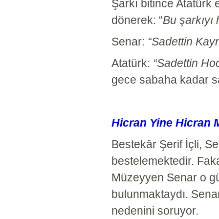
Şarkı bitince Atatürk 
dönerek: “
Bu şarkıyı
Senar:
“Sadettin Kay
Atatürk:
“Sadettin Hoc
gece sabaha kadar sa
Hicran Yine Hicran 
Bestekâr Şerif İçli, S
bestelemektedir. Fak
Müzeyyen Senar o günl
bulunmaktaydı. Senar,
nedenini soruyor.