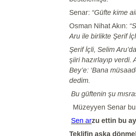
Senar:
“Güfte kime ai
Osman Nihat Akın:
“S
Aru ile birlikte Şerif 
Şerif İçli, Selim Aru’
şiiri hazırlayıp verdi
Bey’e: ‘Bana müsaade
dedim.
Bu güftenin şu mısras
Müzeyyen Senar bu d
Sen ar
zu ettin bu a
Teklifin aşka dönme