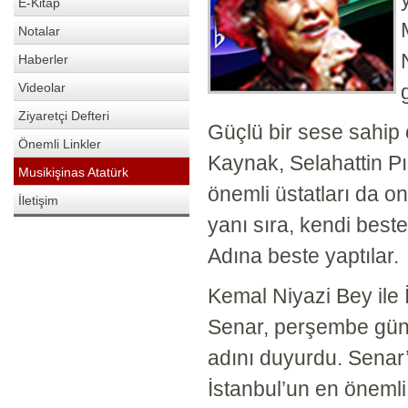
E-Kitap
Notalar
Haberler
Videolar
Ziyaretçi Defteri
Güçlü bir sese sahip 
Önemli Linkler
Kaynak, Selahattin Pın
Musikişinas Atatürk
önemli üstatları da on
İletişim
yanı sıra, kendi best
Adına beste yaptılar.
Kemal Niyazi Bey ile
Senar, perşembe günle
adını duyurdu. Senar
İstanbul’un en önemli 