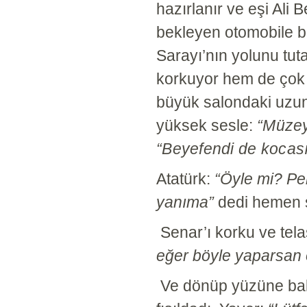
hazırlanır ve eşi Ali B
bekleyen otomobile 
Sarayı’nın yolunu tut
korkuyor hem de çok 
büyük salondaki uzun
yüksek sesle:
“Müzey
“Beyefendi de kocası
Atatürk:
“Öyle mi? Pe
yanıma”
dedi hemen sa
Senar’ı korku ve tela
eğer böyle yaparsan o 
Ve dönüp yüzüne ba