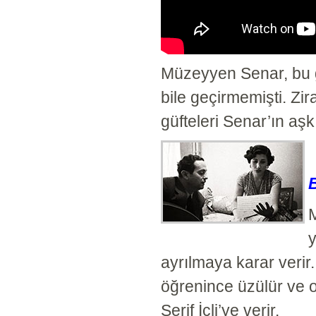
Müzeyyen Senar, bu gü
bile geçirmemişti. Zi
güfteleri Senar’ın aşk
y
ayrılmaya karar verir
öğrenince üzülür ve on
Şerif İçli’ye verir.