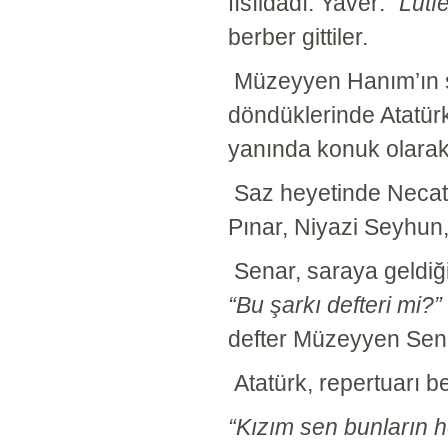
fısıldadı. Yaver:
“Lütf
berber gittiler.
Müzeyyen Hanım’ın saç
döndüklerinde Atatür
yanında konuk olarak 
Saz heyetinde Necati
Pınar, Niyazi Seyhun
Senar, saraya geldiği
“Bu şarkı defteri mi?”
defter Müzeyyen Senar
Atatürk, repertuarı b
“Kızım sen bunların h