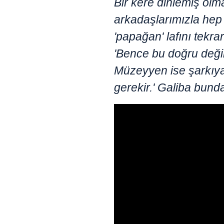
Bir kere dinlemiş olm
arkadaşlarımızla he
'papağan' lafını tekrar
'Bence bu doğru deği
Müzeyyen ise şarkıya
gerekir.' Galiba bund