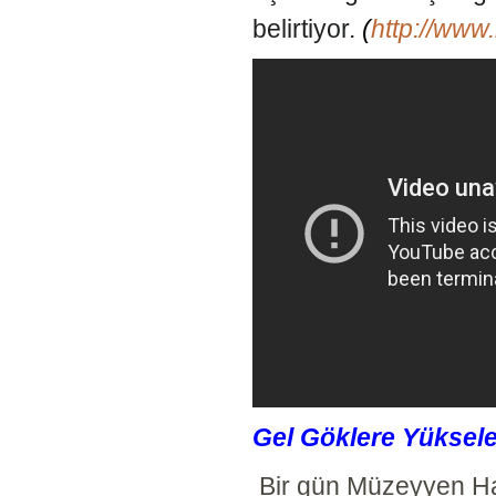
belirtiyor.
(
http://www
Gel Göklere Yüksele
Bir gün Müzeyyen H