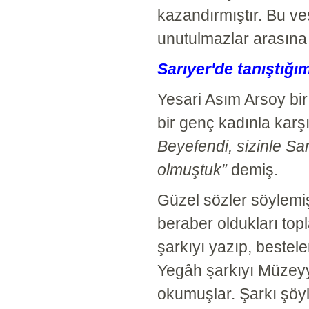
kazandırmıştır. Bu ves
unutulmazlar arasına 
Sarıyer'de tanıştığı
Yesari Asım Arsoy bi
bir genç kadınla karş
Beyefendi, sizinle Sar
olmuştuk”
demiş.
Güzel sözler söylemiş
beraber oldukları topl
şarkıyı yazıp, beste
Yegâh şarkıyı Müzeyy
okumuşlar. Şarkı şöyl