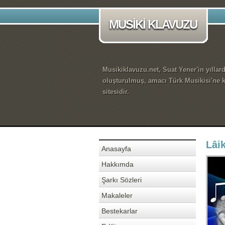
MUSİKİ KLAVUZU
Musikiklavuzu.net, Suat Yener'in yıllar
oluşturulmuş, amacı Türk Musikisi'ne k
sitesidir.
Lâi
Anasayfa
Hakkımda
Şarkı Sözleri
Makaleler
Bestekarlar