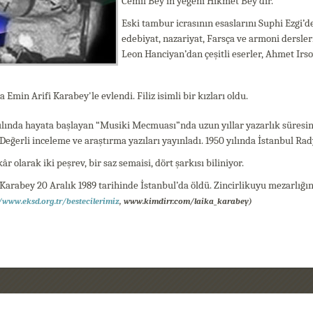
Cemil Bey’in yeğeni Hikmet Bey’dir.
Eski tambur icrasının esaslarını Suphi Ezgi’d
edebiyat, nazariyat, Farsça ve armoni dersler
Leon Hanciyan’dan çeşitli eserler, Ahmet Irso
a Emin Arifi Karabey'le evlendi. Filiz isimli bir kızları oldu.
yılında hayata başlayan “Musiki Mecmuası”nda uzun yıllar yazarlık süres
 Değerli inceleme ve araştırma yazıları yayınladı. 1950 yılında İstanbul Rad
âr olarak iki peşrev, bir saz semaisi, dört şarkısı biliniyor.
Karabey 20 Aralık 1989 tarihinde İstanbul’da öldü. Zincirlikuyu mezarlığın
//www.eksd.org.tr/bestecilerimiz
, www.kimdirr.com/laika_karabey)