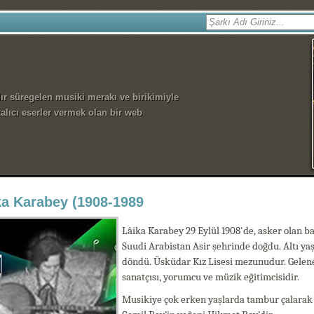
dır süregelen musiki merakı ve birikimiyle
alıcı eserler vermek olan bir web
ka Karabey (1908-1989
Lâika Karabey 29 Eylül 1908'de, asker olan b
Suudi Arabistan Asir şehrinde doğdu. Altı yaşı
döndü. Üsküdar Kız Lisesi mezunudur. Gelene
sanatçısı, yorumcu ve müzik eğitimcisidir.
Musikiye çok erken yaşlarda tambur çalarak