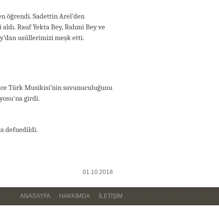
en öğrendi. Sadettin Arel’den
i aldı. Rauf Yekta Bey, Rahmi Bey ve
y’dan usûllerimizi meşk etti.
ince Türk Musikisi’nin savunuculuğunu
yosu'na girdi.
a defnedildi.
01.10.2018
ANASAYFA
HAKKIMDA
İLETIŞIM