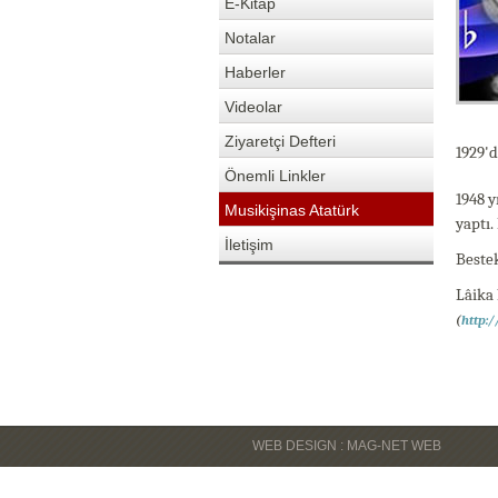
E-Kitap
Notalar
Haberler
Videolar
Ziyaretçi Defteri
1929'd
Önemli Linkler
1948 
Musikişinas Atatürk
yaptı.
İletişim
Bestek
Lâika 
(
http:
WEB DESIGN : MAG-NET WEB