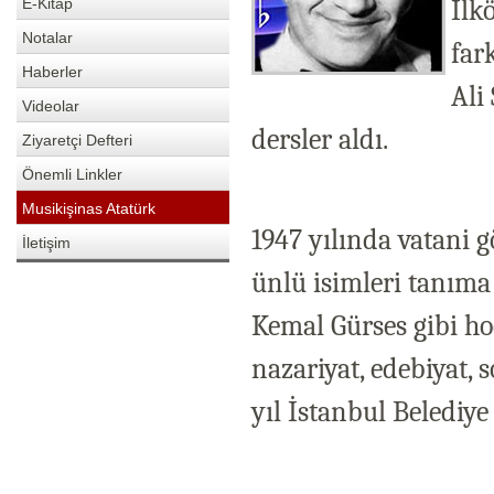
İlk
E-Kitap
Notalar
far
Haberler
Ali
Videolar
dersler aldı.
Ziyaretçi Defteri
Önemli Linkler
Musikişinas Atatürk
1947 yılında vatani g
İletişim
ünlü isimleri tanıma
Kemal Gürses gibi ho
nazariyat, edebiyat, s
yıl İstanbul Belediye