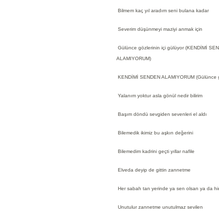
Bilmem kaç yıl aradım seni bulana kadar
Severim düşünmeyi maziyi anmak için
Gülünce gözlerinin içi gülüyor (KENDİMİ S
ALAMIYORUM)
KENDİMİ SENDEN ALAMIYORUM (Gülünce gözle
Yalanım yoktur asla gönül nedir bilirim
Başım döndü sevgiden sevenleri el aldı
Bilemedik ikimiz bu aşkın değerini
Bilemedim kadrini geçti yıllar nafile
Elveda deyip de gittin zannetme
Her sabah tan yerinde ya sen olsan ya da hi
Unutulur zannetme unutulmaz sevilen