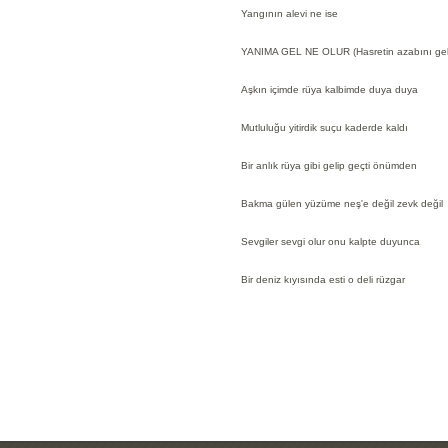
Yangının alevi ne ise
YANIMA GEL NE OLUR (Hasretin azabını geliş
Aşkın içimde rüya kalbimde duya duya
Mutluluğu yitirdik suçu kaderde kaldı
Bir anlık rüya gibi gelip geçti önümden
Bakma gülen yüzüme neş'e değil zevk değil
Sevgiler sevgi olur onu kalpte duyunca
Bir deniz kıyısında esti o deli rüzgar