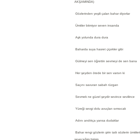
AKŞAMINDA)
Gözlerinden yeşili çalan bahar diyorlar
Ümitler bitmiyor seven insanda
Aşk yolunda dura dura
Baharda suya hasret çiçekler gibi
Gülmeyi sen öğrettin sevmeyi de sen bana
Her şeyden ötede bir sen varsın ki
Saçını savuran sabah rüzgarı
Sevmek ne güzel şeydir sevince sevilince
Yüreği sevgi dolu avuçları sımsıcak
Adını andıkça yansa dudaklar
Bahar rengi gözlerin şirin tatlı sözlerin ümitler
seveceğim birisin