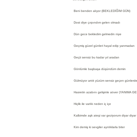
Beni benden alıyor (BEKLEDİĞİM GÜN)
Dost diye çırpındım gelen olmadı
Dün gece bekledim gelmedin niye
Geçmiş güzel günleri hayal edip yanmadan
Geçti sensiz bu kadar yıl aradan
Gönlümle başbaşa düşündüm demin
Gülmüyor artık yüzüm sensiz geçen günlerd
Hasretin azabını gelişinle atıver (YANIMA 
Hiçlik ile varlık neden iç içe
Kalbimde aşk ateşi var geziyorum diyar diyar
Kim demiş ki sevgiler ayrılıklarla biter