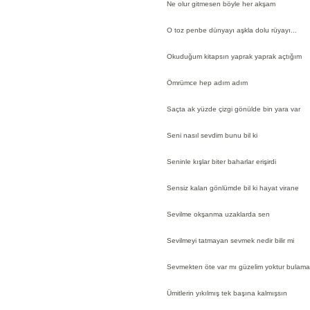
Ne olur gitmesen böyle her akşam
O toz penbe dünyayı aşkla dolu rüyayı...
Okuduğum kitapsın yaprak yaprak açtığım
Ömrümce hep adım adım
Saçta ak yüzde çizgi gönülde bin yara var
Seni nasıl sevdim bunu bil ki
Seninle kışlar biter baharlar erişirdi
Sensiz kalan gönlümde bil ki hayat virane
Sevilme okşanma uzaklarda sen
Sevilmeyi tatmayan sevmek nedir bilir mi
Sevmekten öte var mı güzelim yoktur bulama
Ümitlerin yıkılmış tek başına kalmışsın