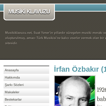
MUSİKİ KLAVUZU
Musikiklavuzu.net, Suat Yener'in yıllardır süregelen musiki merakı ve
oluşturulmuş, amacı Türk Musikisi'ne kalıcı eserler vermek olan bir
sitesidir.
İrfan Özbakır (
Anasayfa
Hakkımda
Şarkı Sözleri
192
Makaleler
bab
Bestekarlar