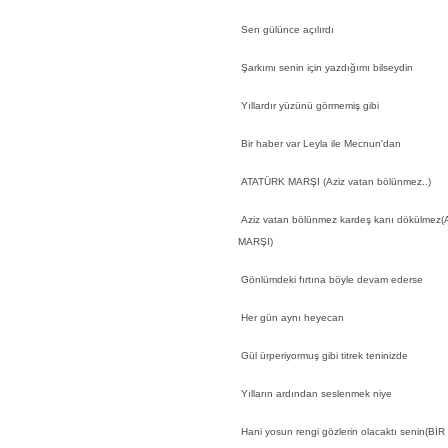
Sen gülünce açılırdı
Şarkımı senin için yazdığımı bilseydin
Yıllardır yüzünü görmemiş gibi
Bir haber var Leyla ile Mecnun'dan
ATATÜRK MARŞI (Aziz vatan bölünmez..)
Aziz vatan bölünmez kardeş kanı dökülmez
MARŞI)
Gönlümdeki fırtına böyle devam ederse
Her gün aynı heyecan
Gül ürperiyormuş gibi titrek teninizde
Yılların ardından seslenmek niye
Hani yosun rengi gözlerin olacaktı senin(Bİ