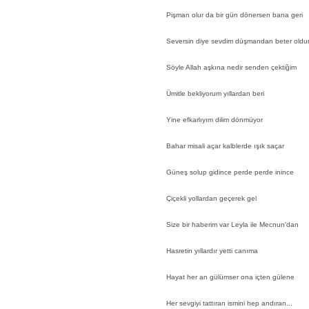
Pişman olur da bir gün dönersen bana geri
Seversin diye sevdim düşmandan beter oldu
Söyle Allah aşkına nedir senden çektiğim
Ümitle bekliyorum yıllardan beri
Yine efkarlıyım dilim dönmüyor
Bahar misali açar kalblerde ışık saçar
Güneş solup gidince perde perde inince
Çiçekli yollardan geçerek gel
Size bir haberim var Leyla ile Mecnun'dan
Hasretin yıllardır yetti canıma
Hayat her an gülümser ona içten gülene
Her sevgiyi tattıran ismini hep andıran...