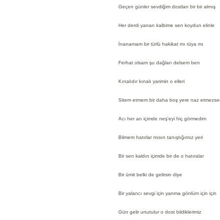
Geçen günler sevdiğim dostları bir bir almış
Her derdi yanan kalbime sen koydun elinle
İnanamam bir türlü hakikat mı rüya mı
Ferhat olsam şu dağları delsem ben
Kınalıdır kınalı yarimin o elleri
Sitem etmem bir daha boş yere naz etmezse
Acı her an içimde neş'eyi hiç görmedim
Bilmem hatırlar mısın tanıştığımız yeri
Bir sen kaldın içimde bir de o hatıralar
Bir ümit belki de gelirsin diye
Bir yalancı sevgi için yanma gönlüm için için
Gün gelir unutulur o dost bildiklerimiz