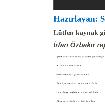
Hazırlayan: S
Lütfen kaynak gö
İrfan Özbakır re
Şimdi aşklar eski sevdalar kadar şad etmiyor
Bak şu kalbim ne diyor
Gelirim demiştin giderken hani
Seni öyle sevdim ki anlatamam söz ile
Unutulmuş değilsin adın saklı kalbimde
Akşamların siyahı derdimle koyulaşır