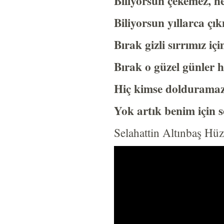
Biliyorsun çekemez, he
Biliyorsun yıllarca çık
Bırak gizli sırrımız iç
Bırak o güzel günler h
Hiç kimse dolduramaz
Yok artık benim için s
Selahattin Altınbaş Hü