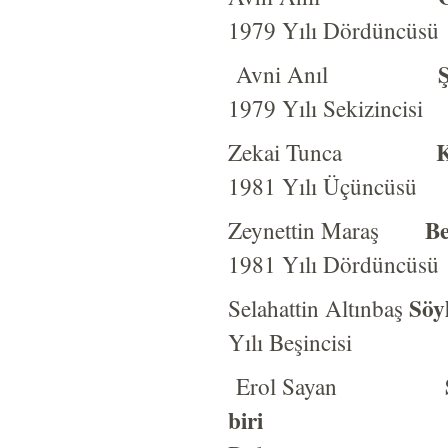
1979 Yılı Dördüncüsü
Avni Anıl
1979 Yılı Sekizincisi
K
Zekai Tunca
1981 Yılı Üçüncüsü
Be
Zeynettin Maraş
1981 Yılı Dördüncüsü
Söy
Selahattin Altınbaş
Yılı Beşincisi
Erol Sayan
biri
19