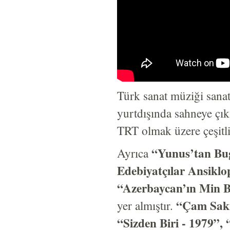
Türk sanat müziği sanat
yurtdışında sahneye çıka
TRT olmak üzere çeşitli 
“Yunus’tan Bug
Ayrıca
Edebiyatçılar Ansiklo
“Azerbaycan’ın Min B
“Çam Sakı
yer almıştır.
“Sizden Biri - 1979”,