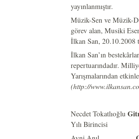
yayınlanmıştır.
Müzik-Sen ve Müzik-Der
görev alan, Musiki Ese
İlkan San, 20.10.2008 ta
İlkan San’ın bestekârl
repertuarındadır. Milli
Yarışmalarından etkinler
(http://www.ilkansan.
Git
Necdet Tokatlıoğlu
Yılı Birincisi
Avni Anıl