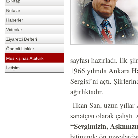
E-Kitap
Notalar
Haberler
Videolar
Ziyaretçi Defteri
Önemli Linkler
sayfası hazırladı. İlk ş
Musikişinas Atatürk
İletişim
1966 yılında Ankara Ha
Sergisi’ni açtı. Şiirler
ağırlıktadır.
İlkan San, uzun yıllar
sanatçısı olarak çalıştı.
“Sevgimizin, Aşkımızı
bitiminde ön masalardan