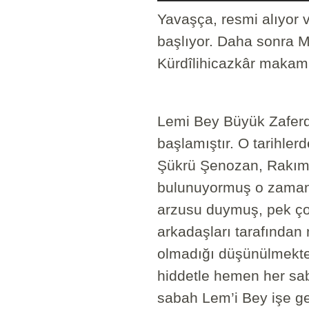
Yavaşça, resmi alıyor v
başlıyor. Daha sonra M
Kürdîlihicazkâr makamı
Lemi Bey Büyük Zaferd
başlamıştır. O tarihler
Şükrü Şenozan, Rakım E
bulunuyormuş o zamanla
arzusu duymuş, pek çok
arkadaşları tarafından 
olmadığı düşünülmekte
hiddetle hemen her sa
sabah Lem’i Bey işe ge