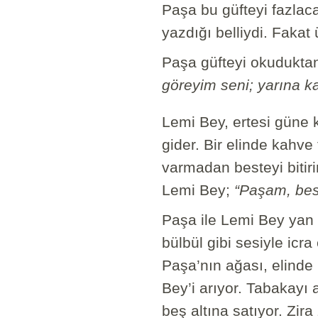
Paşa bu güfteyi fazlac
yazdığı belliydi. Fakat
Paşa güfteyi okuduktan
göreyim seni; yarına ka
Lemi Bey, ertesi güne
gider. Bir elinde kahve 
varmadan besteyi bitir
Lemi Bey;
“Paşam, bes
Paşa ile Lemi Bey yan 
bülbül gibi sesiyle icr
Paşa’nın ağası, elinde p
Bey’i arıyor. Tabakayı
beş altına satıyor. Zi