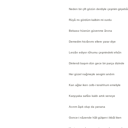
Neden bir çift gözün derdiyle çeşmim giryebâ
Rüyâ mı gördüm kalbim mi vurdu
Bekasız hüsnün güvenme ânına
Demedim hicrânımı ellere yarar diye
Lerzân ediyor rûhumu çeşmindeki efsûn
Dinlendi başım dün gece bir parça dizinde
Her güzel nağmeyle sevgini andım
Kan ağlar iken celb-i terahhum emeliyle
Karşıyaka safâsı kaldı artık seneye
Acırım âşık olup da yanana
Gonce-i nâzende hâli gülşen-i ikbâl iken