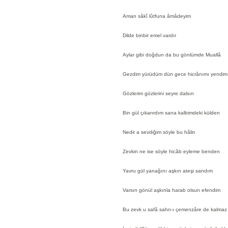
Aman sâkî lûtfuna âmâdeyim
Dilde binbir emel vardır
Aylar gibi doğdun da bu gönlümde Muallâ
Gezdim yürüdüm dün gece hicrânımı yendim
Gözlerim gözlerini seyre dalsın
Bin gül çıkarırdım sana kalbimdeki külden
Nedir a sevdiğim söyle bu hâlin
Zevkin ne ise söyle hicâb eyleme benden
Yavru gül yanağını aşkın ateşi sandım
Varsın gönül aşkınla harab olsun efendim
Bu zevk u safâ sahn-ı çemenzâre de kalmaz