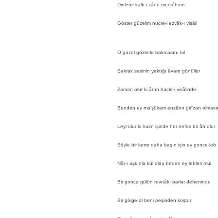
Dinlenir kalb-i zâr ü mecrûhum
Göster güzelim hücre-i ezvâk-ı visâli
O güzel gözlerle bakmasını bil
Şakrak sesinin yaktığı âvâre gönüller
Zaman olur ki ânın hacle-i visâlinde
Benden ey ma'şûkam enzârın girîzan olması
Leyl olur ki hüzn içinde her nefes bir âh olur
Söyle bir kerre daha başın için ey gonce-leb
Nâr-ı aşkınla kül oldu beden ey lebleri mül
Bir gonca gülün revnâkı parlar deheninde
Bir gölge ol beni peşinden koştur