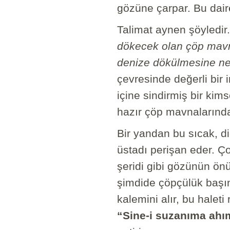
gözüne çarpar. Bu daire 
Talimat aynen şöyledir.
dökecek olan çöp mavna
denize dökülmesine nez
çevresinde değerli bir 
içine sindirmiş bir kim
hazır çöp mavnalarından
Bir yandan bu sıcak, d
üstadı perişan eder. Ço
şeridi gibi gözünün ön
şimdide çöpçülük başın
kalemini alır, bu haleti 
“Sine-i suzanıma ahı