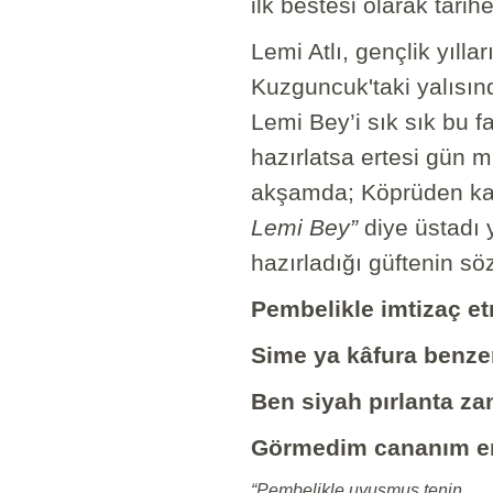
ilk bestesi olarak tarihe
Lemi Atlı, gençlik yıl
Kuzguncuk'taki yalısınd
Lemi Bey’i sık sık bu f
hazırlatsa ertesi gün m
akşamda; Köprüden kal
Lemi Bey”
diye üstadı 
hazırladığı güftenin sö
Pembelikle imtizaç et
Sime ya kâfura benze
Ben siyah pırlanta za
Görmedim cananım em
“Pembelikle uyuşmuş tenin.