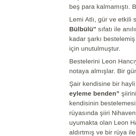
beş para kalmamıştı. Be
Lemi Atlı, gür ve etkil
Bülbülü"
sıfatı ile an
kadar şarkı bestelemi
için unutulmuştur.
Bestelerini Leon Hancı
notaya almışlar. Bir g
Şair kendisine bir hayli 
eyleme benden”
şiiri
kendisinin bestelemesin
rüyasında şiiri Nihav
uyumakta olan Leon Han
aldırtmış ve bir rüya i