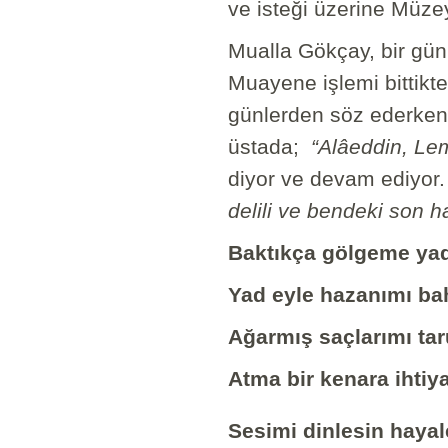
ve isteği üzerine Müz
Mualla Gökçay, bir gü
Muayene işlemi bittikt
günlerden söz ederken 
üstada;
“Alâeddin, Lem
diyor ve devam ediyor
delili ve bendeki son ha
Baktıkça gölgeme yad
Yad eyle hazanımı ba
Ağarmış saçlarımı ta
Atma bir kenara ihtiya
Sesimi dinlesin hayal