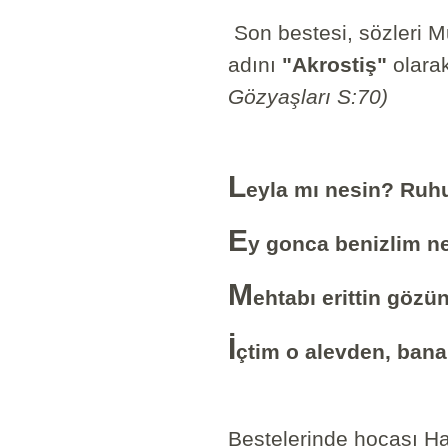
Son bestesi, sözleri Mu
adını
"Akrostiş"
olarak
Gözyaşları S:70)
L
eyla mı nesin? Ruh
E
y gonca benizlim n
M
ehtabı erittin göz
İ
çtim o alevden, bana
Bestelerinde hocası Hac