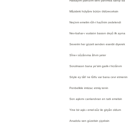
Hastayım yalnızım seni yanımda sanıp da
Mâzideki hülyâmı bütün öldüreceksin
Neş'em emelim rûh-i hazînim zedelendi
Nev-bahar-ı vuslatın bassın deyû ilk ayına
Severim her güzeli senden eserdir diyerek
Sîne-i sûzânıma âhım yeter
Sorulmasın bana ye'sim garik-i hicrânım
Söyle ey tâli' ne lûtfu var bana cevr etmenin
Penbelikle imtizac etmiş tenin
Son aşkımı canlandıran en tatlı emelsin
Yine bir aşk-ı emel-sûz ile giryân oldum
Anadolu sen güzelsin çiçeksin