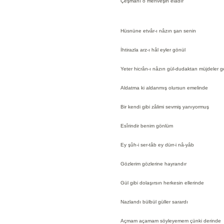
Çeşmânı o mehveşin elâdır
Hüsnüne etvâr-ı nâzın şan senin
İhtirazla arz-ı hâl eyler gönül
Yeter hicrân-ı nâzın gül-dudaktan müjdeler g
Aldatma ki aldanmış olursun emelinde
Bir kendi gibi zâlimi sevmiş yanıyormuş
Esîrindir benim gönlüm
Ey şûh-i ser-tâb ey dürr-i nâ-yâb
Gözlerim gözlerine hayrandır
Gül gibi dolaşırsın herkesin ellerinde
Nazlandı bülbül güller sarardı
Açmam açamam söyleyemem çünki derinde