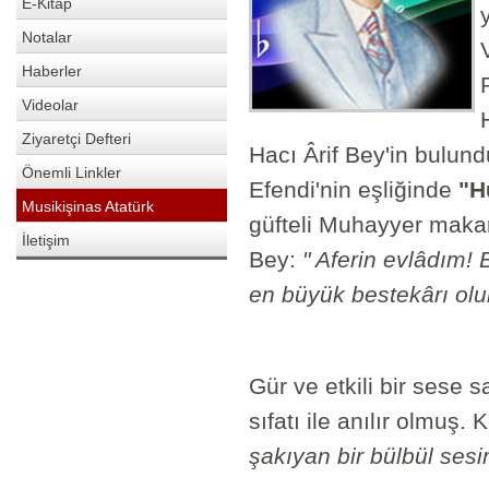
E-Kitap
Notalar
Haberler
Videolar
Ziyaretçi Defteri
Hacı Ârif Bey'in bulund
Önemli Linkler
Efendi'nin eşliğinde
"H
Musikişinas Atatürk
güfteli Muhayyer makam
İletişim
Bey:
" Aferin evlâdım! 
en büyük bestekârı olu
Gür ve etkili bir sese 
sıfatı ile anılır olmuş.
şakıyan bir bülbül sesin