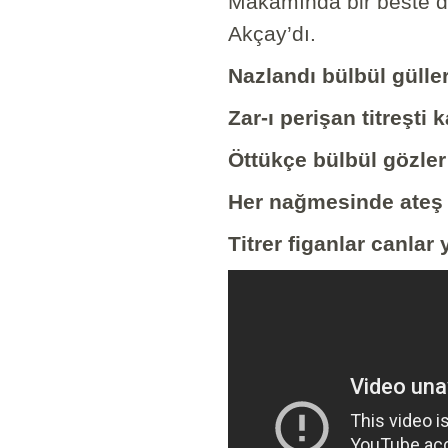
Makamında bir beste du
Akçay’dı.
Nazlandı bülbül güller
Zar-ı perişan titreşti k
Öttükçe bülbül gözler
Her nağmesinde ateş 
Titrer figanlar canlar