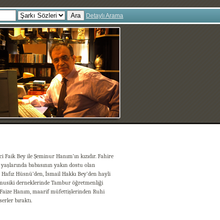
Ara
Detaylı Arama
 Faik Bey ile Şeminur Hanım’ın kızıdır. Fahire
ük yaşlarında babasının yakın dostu olan
i Hafız Hüsnü’den, İsmail Hakkı Bey’den hayli
li musiki derneklerinde Tambur öğretmenliği
 Faize Hanım, maarif müfettişlerinden Ruhi
serler bıraktı.