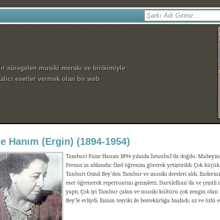
dır süregelen musiki merakı ve birikimiyle
alıcı eserler vermek olan bir web
ze Hanım (Ergin) (1894-1954)
Tamburi Faize Hanım 1894 yılında İstanbul’da doğdu. Mabeyinci
Fersan’ın ablasıdır. Özel öğrenim görerek yetiştirildi. Çok küç
Tanburi Cemil Bey’den Tambur ve musiki dersleri aldı. Enderin
eser öğrenerek repertuarını genişletti. Darülelhan’da ve çeşit
yaptı. Çok iyi Tambur çalan ve musiki kültürü çok zengin olan
Bey’le evliydi. Eşinin teşviki ile bestekârlığa başladı; az ve özlü e