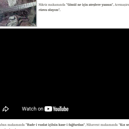
Nikriz makamında
“Gönül ne için ateşlere yansın”,
Acemaşir
rüsva olayım”,
raban makamında
“Bade-i vuslat içilsin kase-i fağfurdan”
, Nihavent makamında
"Kız s