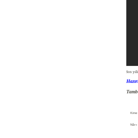
Son yıl
Hazır
Tambu
Kime 
Nâr-ı 