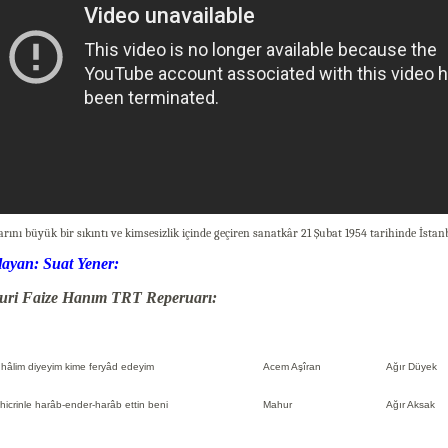
larını büyük bir sıkıntı ve kimsesizlik içinde geçiren sanatkâr 21 Şubat 1954 tarihinde İstan
layan: Suat Yener:
ri Faize Hanım TRT Reperuarı:
hâlim diyeyim kime feryâd edeyim
Acem Aşîran
Ağır Düyek
hicrinle harâb-ender-harâb ettin beni
Mahur
Ağır Aksak