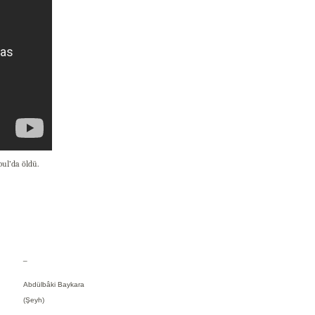
bul’da öldü.
_
Abdülbâki Baykara
(Şeyh)