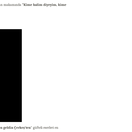
an makamında
“Kime halim diyeyim, kime
en geldin Çerkeş'ten
" güfteli eserleri en