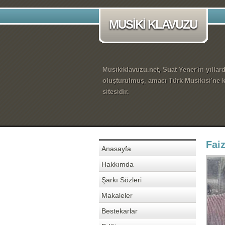
MUSİKİ KLAVUZU
Musikiklavuzu.net, Suat Yener'in yıllar
oluşturulmuş, amacı Türk Musikisi'ne k
sitesidir.
Fai
Anasayfa
Hakkımda
Şarkı Sözleri
Makaleler
Bestekarlar