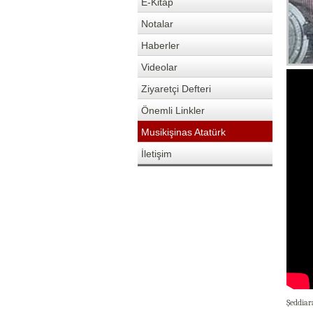
E-Kitap
Notalar
Haberler
Videolar
Ziyaretçi Defteri
Önemli Linkler
Musikişinas Atatürk
İletişim
Şeddia